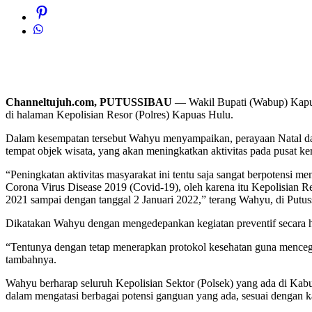
Channeltujuh.com, PUTUSSIBAU
— Wakil Bupati (Wabup) Kapuas
di halaman Kepolisian Resor (Polres) Kapuas Hulu.
Dalam kesempatan tersebut Wahyu menyampaikan, perayaan Natal dan 
tempat objek wisata, yang akan meningkatkan aktivitas pada pusat ke
“Peningkatan aktivitas masyarakat ini tentu saja sangat berpotensi 
Corona Virus Disease 2019 (Covid-19), oleh karena itu Kepolisian R
2021 sampai dengan tanggal 2 Januari 2022,” terang Wahyu, di Putu
Dikatakan Wahyu dengan mengedepankan kegiatan preventif secara hu
“Tentunya dengan tetap menerapkan protokol kesehatan guna mence
tambahnya.
Wahyu berharap seluruh Kepolisian Sektor (Polsek) yang ada di Kabup
dalam mengatasi berbagai potensi ganguan yang ada, sesuai dengan k