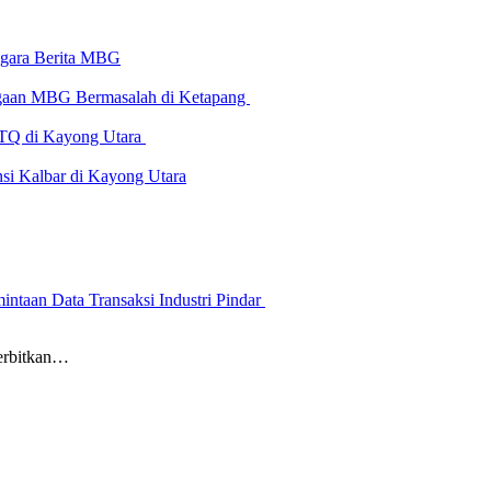
-gara Berita MBG
Dugaan MBG Bermasalah di Ketapang
 MTQ di Kayong Utara
i Kalbar di Kayong Utara
ntaan Data Transaksi Industri Pindar
erbitkan…