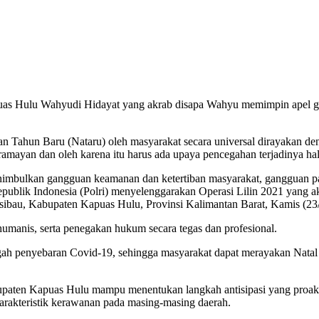
 Hulu Wahyudi Hidayat yang akrab disapa Wahyu memimpin apel gelar 
Tahun Baru (Nataru) oleh masyarakat secara universal dirayakan deng
ramayan dan oleh karena itu harus ada upaya pencegahan terjadinya hal
menimbulkan gangguan keamanan dan ketertiban masyarakat, gangguan pad
epublik Indonesia (Polri) menyelenggarakan Operasi Lilin 2021 yang a
ssibau, Kabupaten Kapuas Hulu, Provinsi Kalimantan Barat, Kamis (23
manis, serta penegakan hukum secara tegas dan profesional.
gah penyebaran Covid-19, sehingga masyarakat dapat merayakan Nata
aten Kapuas Hulu mampu menentukan langkah antisipasi yang proaktif da
arakteristik kerawanan pada masing-masing daerah.