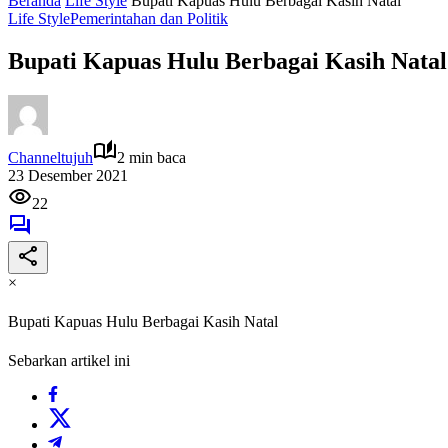
Beranda
Life Style
Bupati Kapuas Hulu Berbagai Kasih Natal
Life Style
Pemerintahan dan Politik
Bupati Kapuas Hulu Berbagai Kasih Natal
Channeltujuh
2 min baca
23 Desember 2021
22
×
Bupati Kapuas Hulu Berbagai Kasih Natal
Sebarkan artikel ini