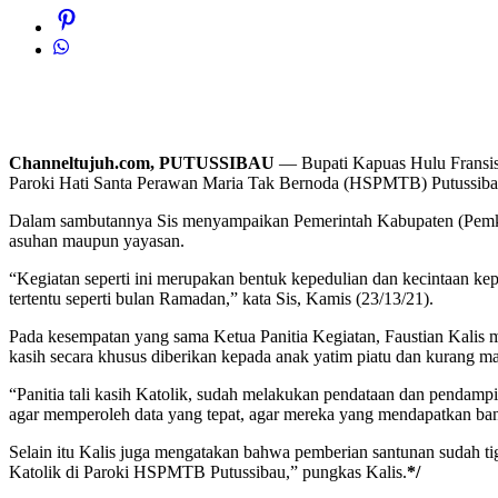
Channeltujuh.com, PUTUSSIBAU
— Bupati Kapuas Hulu Fransisk
Paroki Hati Santa Perawan Maria Tak Bernoda (HSPMTB) Putussibau
Dalam sambutannya Sis menyampaikan Pemerintah Kabupaten (Pemkab
asuhan maupun yayasan.
“Kegiatan seperti ini merupakan bentuk kepedulian dan kecintaan kep
tertentu seperti bulan Ramadan,” kata Sis, Kamis (23/13/21).
Pada kesempatan yang sama Ketua Panitia Kegiatan, Faustian Kalis mel
kasih secara khusus diberikan kepada anak yatim piatu dan kurang m
“Panitia tali kasih Katolik, sudah melakukan pendataan dan pendam
agar memperoleh data yang tepat, agar mereka yang mendapatkan bant
Selain itu Kalis juga mengatakan bahwa pemberian santunan sudah ti
Katolik di Paroki HSPMTB Putussibau,” pungkas Kalis.
*/