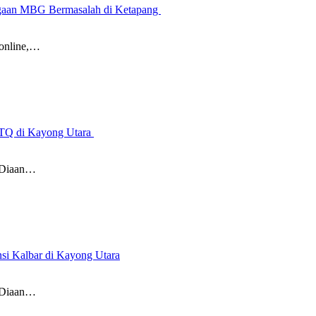
Dugaan MBG Bermasalah di Ketapang
online,…
 MTQ di Kayong Utara
 Diaan…
i Kalbar di Kayong Utara
 Diaan…