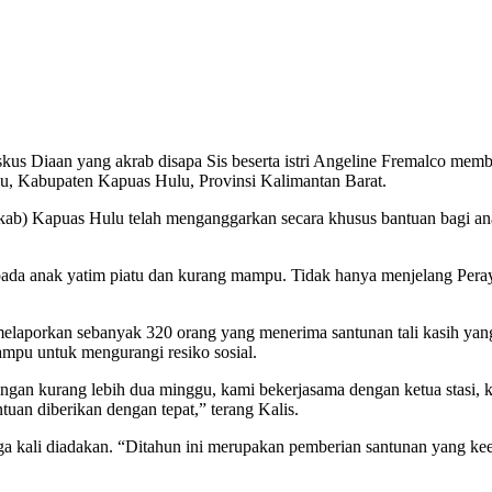
us Diaan yang akrab disapa Sis beserta istri Angeline Fremalco memb
, Kabupaten Kapuas Hulu, Provinsi Kalimantan Barat.
) Kapuas Hulu telah menganggarkan secara khusus bantuan bagi anak
ada anak yatim piatu dan kurang mampu. Tidak hanya menjelang Perayaa
aporkan sebanyak 320 orang yang menerima santunan tali kasih yang ter
ampu untuk mengurangi resiko sosial.
pingan kurang lebih dua minggu, kami bekerjasama dengan ketua stasi,
uan diberikan dengan tepat,” terang Kalis.
ga kali diadakan. “Ditahun ini merupakan pemberian santunan yang kee