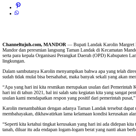
Channeltujuh.com, MANDOR
— Bupati Landak Karolin Margret Na
Mandor dan peresmian langsung Taman Landak di Kecamatan Mandor 
serta para kepala Organisasi Perangkat Daerah (OPD) Kabupaten L
lingkungan.
Dalam sambutanya Karolin menyampikan bahwa apa yang telah diresmi
sudah tidak mulai bisa bersahabat, maka banyak sekali yang akan men
“Apa yang hari ini kita resmikan merupakan usulan dari Pemerinta
hari ini di tahun 2021, hal ini salah satu kegiatan kita yang san
usulan kami mendapatkan respon yang positif dari pemerintah pusat,
Karolin menambahkan dengan adanya Taman Landak tersebut dapat men
membahayakan, dikhawatirkan lama kelamaan kondisi kerusakan alam y
“Seperti kita ketahui tingkat kerusakan yang hari ini ada didepan kita
tanah, diluar itu ada endapan logam-logam berat yang nanti akan berb