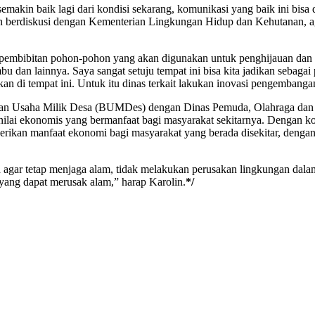
emakin baik lagi dari kondisi sekarang, komunikasi yang baik ini bisa d
 berdiskusi dengan Kementerian Lingkungan Hidup dan Kehutanan, a
 pembibitan pohon-pohon yang akan digunakan untuk penghijauan dan 
bu dan lainnya. Saya sangat setuju tempat ini bisa kita jadikan sebag
an di tempat ini. Untuk itu dinas terkait lakukan inovasi pengembangan
adan Usaha Milik Desa (BUMDes) dengan Dinas Pemuda, Olahraga dan 
nilai ekonomis yang bermanfaat bagi masyarakat sekitarnya. Dengan k
erikan manfaat ekonomi bagi masyarakat yang berada disekitar, dengan
agar tetap menjaga alam, tidak melakukan perusakan lingkungan dalam
n yang dapat merusak alam,” harap Karolin.
*/