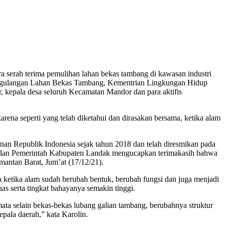
 serah terima pemulihan lahan bekas tambang di kawasan industri
anggulangan Lahan Bekas Tambang, Kementrian Lingkungan Hidup
kepala desa seluruh Kecamatan Mandor dan para aktifis
na seperti yang telah diketahui dan dirasakan bersama, ketika alam
an Republik Indonesia sejak tahun 2018 dan telah diresmikan pada
kat dan Pemerintah Kabupaten Landak mengucapkan terimakasih bahwa
mantan Barat, Jum’at (17/12/21).
ketika alam sudah berubah bentuk, berubah fungsi dan juga menjadi
s serta tingkat bahayanya semakin tinggi.
t mata selain bekas-bekas lubang galian tambang, berubahnya struktur
epala daerah,” kata Karolin.