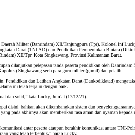
rah Militer (Danrindam) XII/Tanjungpura (Tpr), Kolonel Inf Lucky A
ngkatan Darat (TNI AD) dan Pendidikan Pembentukan Bintara (Diktukb
(Rindam) XII/Tpr, Kota Singkawang, Provinsi Kalimantan Barat.
utupan dilanjutkan pelepasan tanda peserta pendidikan oleh Danrinda
olres) Singkawang serta para guru militer (gumil) dan pelatih.
Pendidikan dan Latihan Angkatan Darat (Dankodiklatad) mengatakan 
lama ini telah terjalin dengan baik.
uat dan solid,” kata Lucky, Jum’at (17/12/21).
mpai disini, bahkan akan dikembangkan sistem dan penyelenggaraanny
ra, yang pada akhirnya akan memberikan rasa aman dan nyaman kepada m
 komunikasi antar peserta ataupun berakhir komunikasi antara TNI-Polr
aan yang telah terbentuk,” harap Lucky.