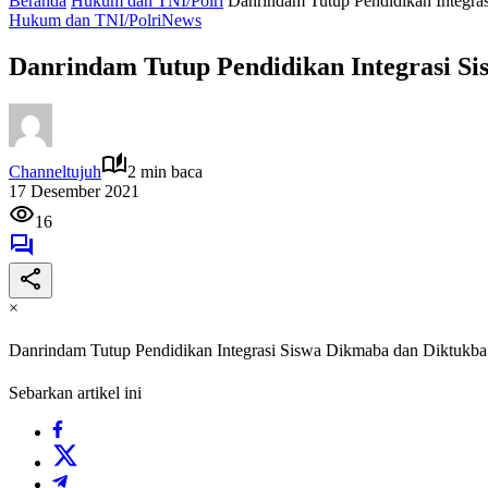
Beranda
Hukum dan TNI/Polri
Danrindam Tutup Pendidikan Integra
Hukum dan TNI/Polri
News
Danrindam Tutup Pendidikan Integrasi S
Channeltujuh
2 min baca
17 Desember 2021
16
×
Danrindam Tutup Pendidikan Integrasi Siswa Dikmaba dan Diktukba
Sebarkan artikel ini