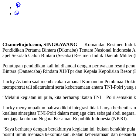
Channeltujuh.com, SINGKAWANG
— Komandan Resimen Induk Dae
Pendidikan Pertama Bintara (Dikmaba) Tentara Nasional Indonesia A
apel Sekolah Calon Bintara (Secaba) Resimen Induk Daerah Militer 
Penutupan pendidikan kali ini ditandai dengan pernyataan resmi pen
Bintara (Dansecaba) Rindam XII/Tpr dan Kepala Kepolisian Resor (Kap
Lucky Avianto saat membacakan amanat Komandan Pembinaa Doktrin, 
mempererat tali silaturahmi serta kebersamaan antara TNI-Polri yang se
“Melalui kegiatan ini pula, kita berharap ikatan TNI – Polri semakin k
Lucky menyampaikan bahwa diklat integrasi tidak hanya berhenti sa
kualitas sinergitas TNI-Polri dalam menjaga citra sebagai abdi nega
menjaga keutuhan Negara Kesatuan Republik Indonesia (NKRI).
“Saya berharap dengan berakhirnya kegiatan ini, bukan berakhir pula
positif untuk menjaga kekompakan, ikatan kebersamaan dan persaudar