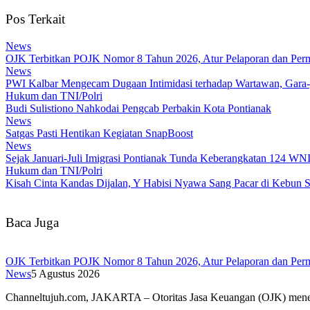
Pos Terkait
News
OJK Terbitkan POJK Nomor 8 Tahun 2026, Atur Pelaporan dan Permi
News
PWI Kalbar Mengecam Dugaan Intimidasi terhadap Wartawan, Gara
Hukum dan TNI/Polri
Budi Sulistiono Nahkodai Pengcab Perbakin Kota Pontianak
News
Satgas Pasti Hentikan Kegiatan SnapBoost
News
Sejak Januari-Juli Imigrasi Pontianak Tunda Keberangkatan 124 WN
Hukum dan TNI/Polri
Kisah Cinta Kandas Dijalan, Y Habisi Nyawa Sang Pacar di Kebun 
Baca Juga
OJK Terbitkan POJK Nomor 8 Tahun 2026, Atur Pelaporan dan Permi
News
5 Agustus 2026
Channeltujuh.com, JAKARTA – Otoritas Jasa Keuangan (OJK) men