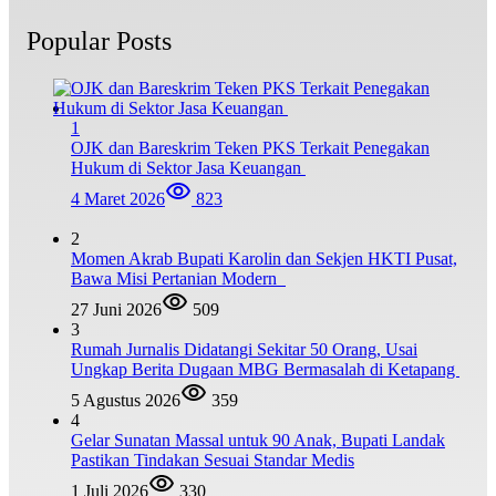
Popular Posts
1
OJK dan Bareskrim Teken PKS Terkait Penegakan
Hukum di Sektor Jasa Keuangan
4 Maret 2026
823
2
Momen Akrab Bupati Karolin dan Sekjen HKTI Pusat,
Bawa Misi Pertanian Modern
27 Juni 2026
509
3
Rumah Jurnalis Didatangi Sekitar 50 Orang, Usai
Ungkap Berita Dugaan MBG Bermasalah di Ketapang
5 Agustus 2026
359
4
Gelar Sunatan Massal untuk 90 Anak, Bupati Landak
Pastikan Tindakan Sesuai Standar Medis
1 Juli 2026
330