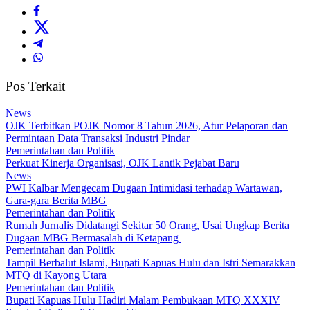
Pos Terkait
News
OJK Terbitkan POJK Nomor 8 Tahun 2026, Atur Pelaporan dan
Permintaan Data Transaksi Industri Pindar
Pemerintahan dan Politik
Perkuat Kinerja Organisasi, OJK Lantik Pejabat Baru
News
PWI Kalbar Mengecam Dugaan Intimidasi terhadap Wartawan,
Gara-gara Berita MBG
Pemerintahan dan Politik
Rumah Jurnalis Didatangi Sekitar 50 Orang, Usai Ungkap Berita
Dugaan MBG Bermasalah di Ketapang
Pemerintahan dan Politik
Tampil Berbalut Islami, Bupati Kapuas Hulu dan Istri Semarakkan
MTQ di Kayong Utara
Pemerintahan dan Politik
Bupati Kapuas Hulu Hadiri Malam Pembukaan MTQ XXXIV