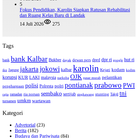
5
Fokus Pendidikan, Karolin Siapkan Ratusan Rehabilitasi
dan Ruang Kelas Baru di Landak
14 Juli 2026
275
Tags
bank Kalbar
dpr ri
hut ri
dprd
Bukber
dewan pers
bank
google
dayak
karolin
jokowi
jakarta
kalbar
kodam
Kejati
Jagung
ikn
kodim
OJK
korupsi
pelantikan
KUR
LAKI
malaysia
pasar murah
narkoba
prabowo
pontianak
PWI
polisi
polri
Polresta
penghargaan
tni
sembako
sertijab
ria norsan
stunting
Takjil
ramadan
rajia
singkawang
umkm
wartawan
turnamen
Kategori
Advetorial
(23)
Berita
(182)
Budaya dan Pariwisata
(84)