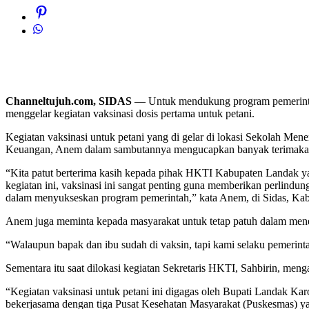
Channeltujuh.com, SIDAS
— Untuk mendukung program pemerinta
menggelar kegiatan vaksinasi dosis pertama untuk petani.
Kegiatan vaksinasi untuk petani yang di gelar di lokasi Sekolah Me
Keuangan, Anem dalam sambutannya mengucapkan banyak terimakasih
“Kita patut berterima kasih kepada pihak HKTI Kabupaten Landak ya
kegiatan ini, vaksinasi ini sangat penting guna memberikan perlindung
dalam menyukseskan program pemerintah,” kata Anem, di Sidas, Kabu
Anem juga meminta kepada masyarakat untuk tetap patuh dalam mener
“Walaupun bapak dan ibu sudah di vaksin, tapi kami selaku pemerin
Sementara itu saat dilokasi kegiatan Sekretaris HKTI, Sahbirin, me
“Kegiatan vaksinasi untuk petani ini digagas oleh Bupati Landak
bekerjasama dengan tiga Pusat Kesehatan Masyarakat (Puskesmas) ya