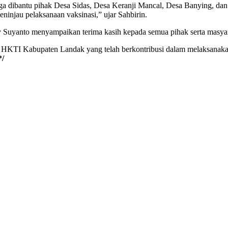
a dibantu pihak Desa Sidas, Desa Keranji Mancal, Desa Banying, da
injau pelaksanaan vaksinasi,” ujar Sahbirin.
uyanto menyampaikan terima kasih kepada semua pihak serta masyarak
HKTI Kabupaten Landak yang telah berkontribusi dalam melaksanakan k
*/