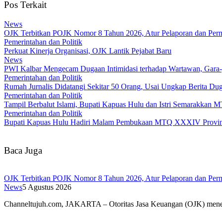
Pos Terkait
News
OJK Terbitkan POJK Nomor 8 Tahun 2026, Atur Pelaporan dan Permi
Pemerintahan dan Politik
Perkuat Kinerja Organisasi, OJK Lantik Pejabat Baru
News
PWI Kalbar Mengecam Dugaan Intimidasi terhadap Wartawan, Gara
Pemerintahan dan Politik
Rumah Jurnalis Didatangi Sekitar 50 Orang, Usai Ungkap Berita 
Pemerintahan dan Politik
Tampil Berbalut Islami, Bupati Kapuas Hulu dan Istri Semarakkan
Pemerintahan dan Politik
Bupati Kapuas Hulu Hadiri Malam Pembukaan MTQ XXXIV Provins
Baca Juga
OJK Terbitkan POJK Nomor 8 Tahun 2026, Atur Pelaporan dan Permi
News
5 Agustus 2026
Channeltujuh.com, JAKARTA – Otoritas Jasa Keuangan (OJK) men