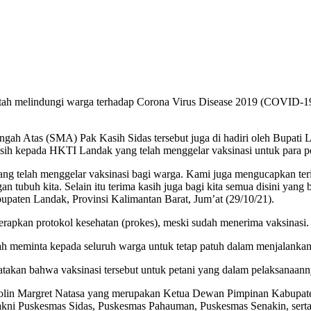
h melindungi warga terhadap Corona Virus Disease 2019 (COVID-1
nengah Atas (SMA) Pak Kasih Sidas tersebut juga di hadiri oleh Bupa
 kepada HKTI Landak yang telah menggelar vaksinasi untuk para pe
ng telah menggelar vaksinasi bagi warga. Kami juga mengucapkan ter
an tubuh kita. Selain itu terima kasih juga bagi kita semua disini yang
paten Landak, Provinsi Kalimantan Barat, Jum’at (29/10/21).
apkan protokol kesehatan (prokes), meski sudah menerima vaksinasi.
tah meminta kepada seluruh warga untuk tetap patuh dalam menjalanka
ngatakan bahwa vaksinasi tersebut untuk petani yang dalam pelaksanaan
 Karolin Margret Natasa yang merupakan Ketua Dewan Pimpinan Kabu
kni Puskesmas Sidas, Puskesmas Pahauman, Puskesmas Senakin, serta 