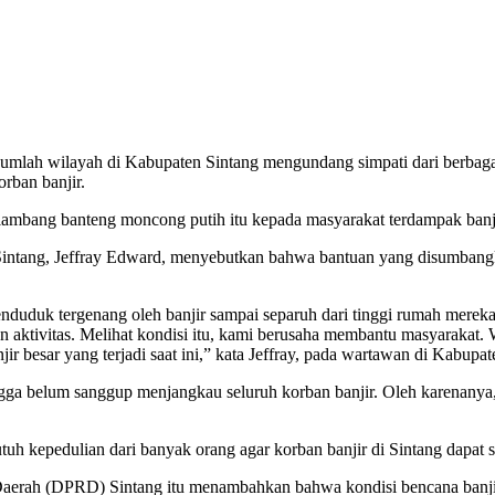
mlah wilayah di Kabupaten Sintang mengundang simpati dari berbagai 
rban banjir.
rlambang banteng moncong putih itu kepada masyarakat terdampak banj
ang, Jeffray Edward, menyebutkan bahwa bantuan yang disumbangkan
duduk tergenang oleh banjir sampai separuh dari tinggi rumah merek
 aktivitas. Melihat kondisi itu, kami berusaha membantu masyarakat. 
ir besar yang terjadi saat ini,” kata Jeffray, pada wartawan di Kabupa
hingga belum sanggup menjangkau seluruh korban banjir. Oleh karenan
uh kepedulian dari banyak orang agar korban banjir di Sintang dapat seg
rah (DPRD) Sintang itu menambahkan bahwa kondisi bencana banjir ini