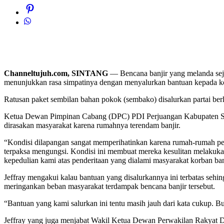
Channeltujuh.com, SINTANG
— Bencana banjir yang melanda seju
menunjukkan rasa simpatinya dengan menyalurkan bantuan kepada ko
Ratusan paket sembilan bahan pokok (sembako) disalurkan partai be
Ketua Dewan Pimpinan Cabang (DPC) PDI Perjuangan Kabupaten Sint
dirasakan masyarakat karena rumahnya terendam banjir.
“Kondisi dilapangan sangat memperihatinkan karena rumah-rumah pen
terpaksa mengungsi. Kondisi ini membuat mereka kesulitan melakukan
kepedulian kami atas penderitaan yang dialami masyarakat korban banj
Jeffray mengakui kalau bantuan yang disalurkannya ini terbatas se
meringankan beban masyarakat terdampak bencana banjir tersebut.
“Bantuan yang kami salurkan ini tentu masih jauh dari kata cukup. But
Jeffray yang juga menjabat Wakil Ketua Dewan Perwakilan Rakyat Dae