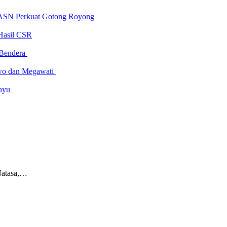
 ASN Perkuat Gotong Royong
Hasil CSR
 Bendera
owo dan Megawati
amayu
Natasa,…