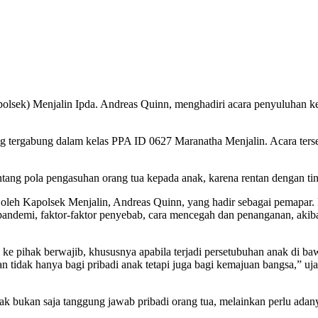
olsek) Menjalin Ipda. Andreas Quinn, menghadiri acara penyuluhan k
yang tergabung dalam kelas PPA ID 0627 Maranatha Menjalin. Acara ters
ang pola pengasuhan orang tua kepada anak, karena rentan dengan ti
 oleh Kapolsek Menjalin, Andreas Quinn, yang hadir sebagai pemapar. B
pandemi, faktor-faktor penyebab, cara mencegah dan penanganan, akib
ke pihak berwajib, khususnya apabila terjadi persetubuhan anak di ba
 tidak hanya bagi pribadi anak tetapi juga bagi kemajuan bangsa,” uj
 bukan saja tanggung jawab pribadi orang tua, melainkan perlu adanya