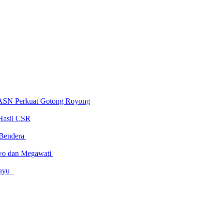
 ASN Perkuat Gotong Royong
Hasil CSR
 Bendera
owo dan Megawati
amayu