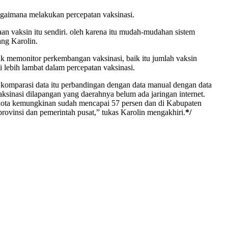
agaimana melakukan percepatan vaksinasi.
n vaksin itu sendiri. oleh karena itu mudah-mudahan sistem
ang Karolin.
uk memonitor perkembangan vaksinasi, baik itu jumlah vaksin
i lebih lambat dalam percepatan vaksinasi.
 komparasi data itu perbandingan dengan data manual dengan data
ksinasi dilapangan yang daerahnya belum ada jaringan internet.
 kota kemungkinan sudah mencapai 57 persen dan di Kabupaten
insi dan pemerintah pusat,” tukas Karolin mengakhiri.
*/