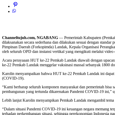
Channeltujuh.com, NGABANG
— Pemerintah Kabupaten (Pemkab)
dilaksanakan secara sederhana dan dilakukan sesuai dengan standar p
Pimpinan Daerah (Forkopimda) Landak, Kepala Organisasi Perangkat
oleh seluruh OPD dan instansi vertikal yang mengikuti melalui video 
Acara perayaaan HUT ke-22 Pemkab Landak diawali dengan upacara pe
ke-22 Pemkab Landak menggelar vaksinasi massal sebanyak 1800 dos
Karolin menyampaikan bahwa HUT ke-22 Pemkab Landak ini dapat m
(COVID-19).
“Kami berharap seluruh komponen masyarakat dan pemerintah bisa sal
pembangunan yang tertunda dikarenakan Pandemi COVID-19 ini,” ujar
Lebih lanjut Karolin menyampikan Pemkab Landak mengambil tema se
“Dalam situasi Pandemi COVID-19 ini keuangan negara memang tergan
terhadap perkembangan situasi, sehingga perekonomian Indonesia pada t