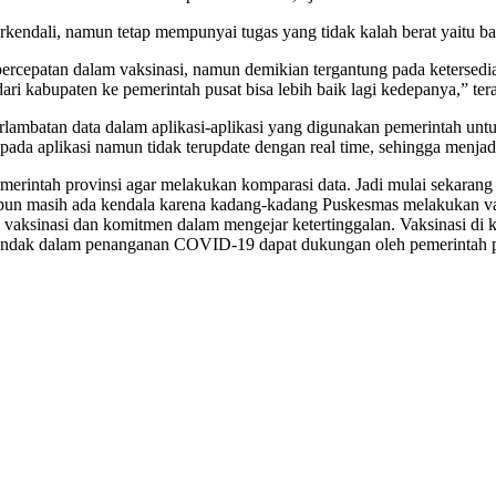
rkendali, namun tetap mempunyai tugas yang tidak kalah berat yaitu b
cepatan dalam vaksinasi, namun demikian tergantung pada ketersediaa
ri kabupaten ke pemerintah pusat bisa lebih baik lagi kedepanya,” ter
rlambatan data dalam aplikasi-aplikasi yang digunakan pemerintah unt
pada aplikasi namun tidak terupdate dengan real time, sehingga menjad
erintah provinsi agar melakukan komparasi data. Jadi mulai sekarang
tu pun masih ada kendala karena kadang-kadang Puskesmas melakukan va
vaksinasi dan komitmen dalam mengejar ketertinggalan. Vaksinasi di
ndak dalam penanganan COVID-19 dapat dukungan oleh pemerintah prov