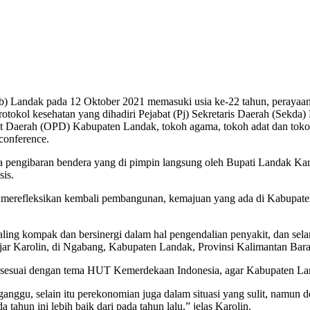
 Landak pada 12 Oktober 2021 memasuki usia ke-22 tahun, perayaa
rotokol kesehatan yang dihadiri Pejabat (Pj) Sekretaris Daerah (Sekd
 Daerah (OPD) Kabupaten Landak, tokoh agama, tokoh adat dan tokoh 
conference.
ngibaran bendera yang di pimpin langsung oleh Bupati Landak Karoli
is.
erefleksikan kembali pembangunan, kemajuan yang ada di Kabupate
ing kompak dan bersinergi dalam hal pengendalian penyakit, dan selanj
 Karolin, di Ngabang, Kabupaten Landak, Provinsi Kalimantan Barat,
suai dengan tema HUT Kemerdekaan Indonesia, agar Kabupaten Landak
ggu, selain itu perekonomian juga dalam situasi yang sulit, namun d
ahun ini lebih baik dari pada tahun lalu,” jelas Karolin.