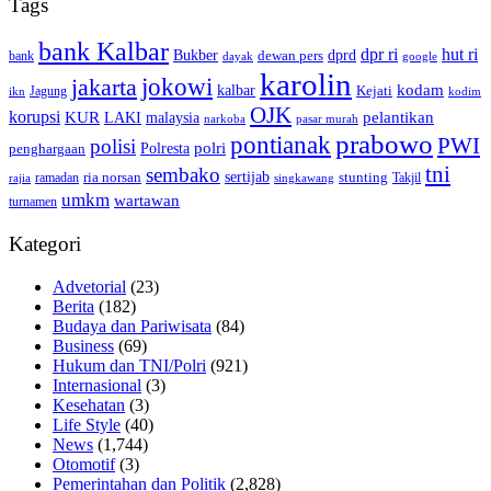
Tags
bank Kalbar
dpr ri
hut ri
dprd
Bukber
dewan pers
bank
google
dayak
karolin
jokowi
jakarta
kalbar
kodam
Kejati
Jagung
ikn
kodim
OJK
korupsi
pelantikan
KUR
LAKI
malaysia
pasar murah
narkoba
prabowo
pontianak
PWI
polisi
polri
Polresta
penghargaan
tni
sembako
sertijab
ria norsan
stunting
Takjil
ramadan
rajia
singkawang
umkm
wartawan
turnamen
Kategori
Advetorial
(23)
Berita
(182)
Budaya dan Pariwisata
(84)
Business
(69)
Hukum dan TNI/Polri
(921)
Internasional
(3)
Kesehatan
(3)
Life Style
(40)
News
(1,744)
Otomotif
(3)
Pemerintahan dan Politik
(2,828)