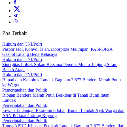
Pos Terkait
Hukum dan TNI/Polri
Paspor Jadi, Konvoi Jalan, Doorprize Melimpah, PASPORIA
Gaspol Emang Beda Kelasnya
Hukum dan TNI/Polri
Sinergitas Polsek Sokan Bersama Pemdes Muara Tanjung Siram
Bersih Atap
Hukum dan TNI/Polri
Bupati dan Kapolres Landak Bagikan 3.677 Bendera Merah Putih
ke Warga
Pemerintahan dan Politik
Ribuan Bendera Merah Putih Berkibar di Tanah Bumi Intan
Landak
Pemerintahan dan Politik
Lewati Tantangan Ekonomi Global, Bupati Landak Ajak Warga dan
ASN Perkuat Gotong Royong
Pemerintahan dan Politik
Tanpa APBD Khusus, Pemkab Landak Bagikan 3.677 Bendera dari