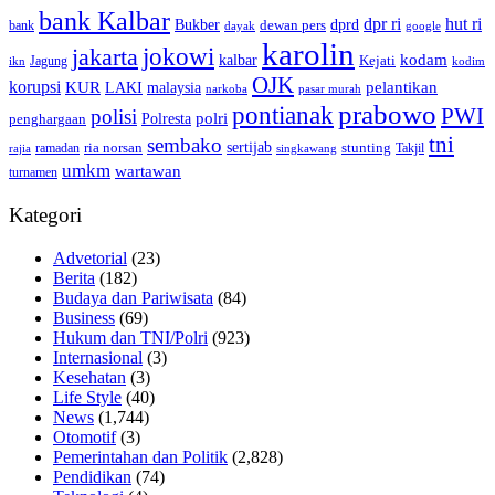
bank Kalbar
dpr ri
hut ri
dprd
Bukber
dewan pers
bank
google
dayak
karolin
jokowi
jakarta
kalbar
kodam
Kejati
Jagung
ikn
kodim
OJK
korupsi
pelantikan
KUR
LAKI
malaysia
pasar murah
narkoba
prabowo
pontianak
PWI
polisi
polri
Polresta
penghargaan
tni
sembako
sertijab
ria norsan
stunting
Takjil
ramadan
rajia
singkawang
umkm
wartawan
turnamen
Kategori
Advetorial
(23)
Berita
(182)
Budaya dan Pariwisata
(84)
Business
(69)
Hukum dan TNI/Polri
(923)
Internasional
(3)
Kesehatan
(3)
Life Style
(40)
News
(1,744)
Otomotif
(3)
Pemerintahan dan Politik
(2,828)
Pendidikan
(74)