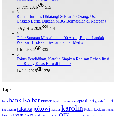
27 Juni 2026
515
3
Rumah Jurnalis Didatangi Sekitar 50 Orang, Usai
Ungkap Berita Dugaan MBG Bermasalah di Ketapang
5 Agustus 2026
401
4
Gelar Sunatan Massal untuk 90 Anak, Bupati Landak
Pastikan Tindakan Sesuai Standar Medis
1 Juli 2026
335
5
Fokus Pendidikan, Karolin Siapkan Ratusan Rehabilitasi
dan Ruang Kelas Baru di Landak
14 Juli 2026
278
Tags
bank Kalbar
dpr ri
hut ri
dprd
Bukber
dewan pers
bank
google
dayak
karolin
jokowi
jakarta
kalbar
kodam
Kejati
Jagung
ikn
kodim
OJK
korupsi
pelantikan
KUR
LAKI
malaysia