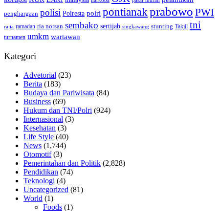
pasar murah
narkoba
prabowo
pontianak
PWI
polisi
polri
Polresta
penghargaan
tni
sembako
sertijab
ria norsan
stunting
Takjil
ramadan
rajia
singkawang
umkm
wartawan
turnamen
Kategori
Advetorial
(23)
Berita
(183)
Budaya dan Pariwisata
(84)
Business
(69)
Hukum dan TNI/Polri
(924)
Internasional
(3)
Kesehatan
(3)
Life Style
(40)
News
(1,744)
Otomotif
(3)
Pemerintahan dan Politik
(2,828)
Pendidikan
(74)
Teknologi
(4)
Uncategorized
(81)
World
(1)
Foods
(1)