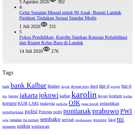
5 Agustus 2026
392
4
Gelar Sunatan Massal untuk 90 Anak, Bupati Landak
Pastikan Tindakan Sesuai Standar Medis
1 Juli 2026
331
5
Fokus Pendidikan, Karolin Siapkan Ratusan Rehabilitasi
dan Ruang Kelas Baru di Landak
14 Juli 2026
276
Tags
bank Kalbar
dpr ri
hut ri
dprd
Bukber
dewan pers
bank
google
dayak
karolin
jokowi
jakarta
kalbar
kodam
Kejati
Jagung
ikn
kodim
OJK
korupsi
pelantikan
KUR
LAKI
malaysia
pasar murah
narkoba
prabowo
pontianak
PWI
polisi
polri
Polresta
penghargaan
tni
sembako
sertijab
ria norsan
stunting
Takjil
ramadan
rajia
singkawang
umkm
wartawan
turnamen