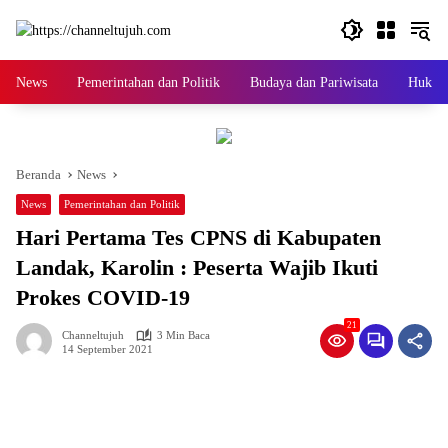
Langsung
ke
konten
News
Pemerintahan dan Politik
Budaya dan Pariwisata
Hukum 
Beranda
News
News
Pemerintahan dan Politik
Hari Pertama Tes CPNS di Kabupaten
Landak, Karolin : Peserta Wajib Ikuti
Prokes COVID-19
21
Channeltujuh
3 Min Baca
14 September 2021