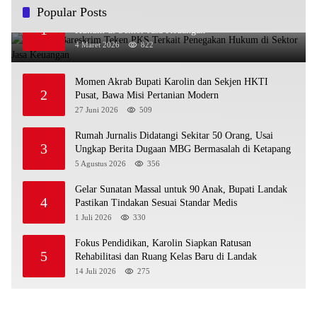
Popular Posts
OJK dan Bareskrim Teken PKS Terkait Penegakan
1
Hukum di Sektor Jasa Keuangan
4 Maret 2026
822
Momen Akrab Bupati Karolin dan Sekjen HKTI
2
Pusat, Bawa Misi Pertanian Modern
27 Juni 2026
509
Rumah Jurnalis Didatangi Sekitar 50 Orang, Usai
3
Ungkap Berita Dugaan MBG Bermasalah di Ketapang
5 Agustus 2026
356
Gelar Sunatan Massal untuk 90 Anak, Bupati Landak
4
Pastikan Tindakan Sesuai Standar Medis
1 Juli 2026
330
Fokus Pendidikan, Karolin Siapkan Ratusan
5
Rehabilitasi dan Ruang Kelas Baru di Landak
14 Juli 2026
275