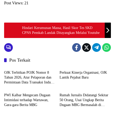
Post Views:
21
Hindari Kerumunan Massa, Hasil Skor Tes SKD
CPNS Pemkab Landak Ditayangkan Melalui Youtube
Pos Terkait
News
Pemerintahan dan Politik
OJK Terbitkan POJK Nomor 8
Perkuat Kinerja Organisasi, OJK
Tahun 2026, Atur Pelaporan dan
Lantik Pejabat Baru
Permintaan Data Transaksi Industri
News
Pemerintahan dan Politik
Pindar
PWI Kalbar Mengecam Dugaan
Rumah Jurnalis Didatangi Sekitar
Intimidasi terhadap Wartawan,
50 Orang, Usai Ungkap Berita
Gara-gara Berita MBG
Dugaan MBG Bermasalah di
Pemerintahan dan Politik
Pemerintahan dan Politik
Ketapang