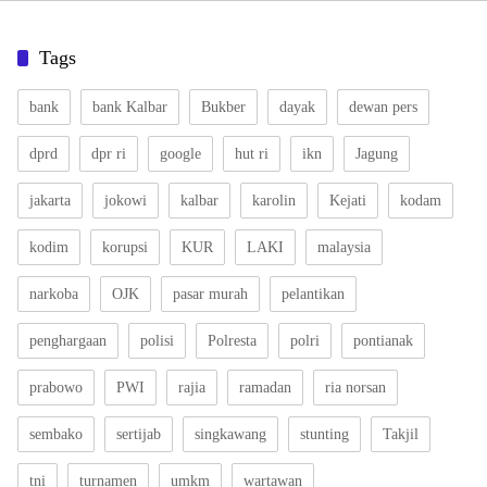
Tags
bank
bank Kalbar
Bukber
dayak
dewan pers
dprd
dpr ri
google
hut ri
ikn
Jagung
jakarta
jokowi
kalbar
karolin
Kejati
kodam
kodim
korupsi
KUR
LAKI
malaysia
narkoba
OJK
pasar murah
pelantikan
penghargaan
polisi
Polresta
polri
pontianak
prabowo
PWI
rajia
ramadan
ria norsan
sembako
sertijab
singkawang
stunting
Takjil
tni
turnamen
umkm
wartawan