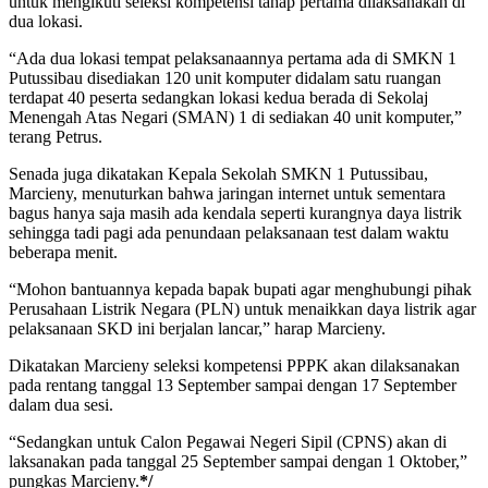
untuk mengikuti seleksi kompetensi tahap pertama dilaksanakan di
dua lokasi.
“Ada dua lokasi tempat pelaksanaannya pertama ada di SMKN 1
Putussibau disediakan 120 unit komputer didalam satu ruangan
terdapat 40 peserta sedangkan lokasi kedua berada di Sekolaj
Menengah Atas Negari (SMAN) 1 di sediakan 40 unit komputer,”
terang Petrus.
Senada juga dikatakan Kepala Sekolah SMKN 1 Putussibau,
Marcieny, menuturkan bahwa jaringan internet untuk sementara
bagus hanya saja masih ada kendala seperti kurangnya daya listrik
sehingga tadi pagi ada penundaan pelaksanaan test dalam waktu
beberapa menit.
“Mohon bantuannya kepada bapak bupati agar menghubungi pihak
Perusahaan Listrik Negara (PLN) untuk menaikkan daya listrik agar
pelaksanaan SKD ini berjalan lancar,” harap Marcieny.
Dikatakan Marcieny seleksi kompetensi PPPK akan dilaksanakan
pada rentang tanggal 13 September sampai dengan 17 September
dalam dua sesi.
“Sedangkan untuk Calon Pegawai Negeri Sipil (CPNS) akan di
laksanakan pada tanggal 25 September sampai dengan 1 Oktober,”
pungkas Marcieny.
*/