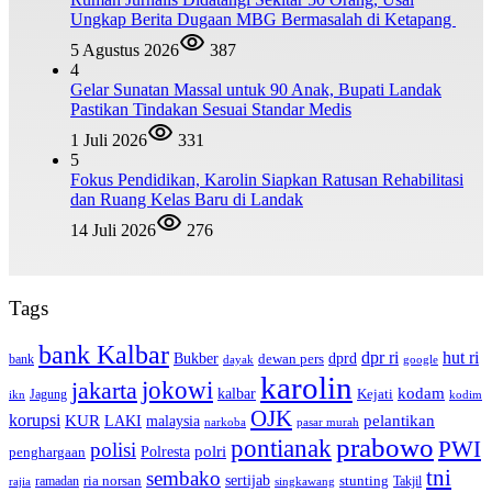
Ungkap Berita Dugaan MBG Bermasalah di Ketapang
5 Agustus 2026
387
4
Gelar Sunatan Massal untuk 90 Anak, Bupati Landak
Pastikan Tindakan Sesuai Standar Medis
1 Juli 2026
331
5
Fokus Pendidikan, Karolin Siapkan Ratusan Rehabilitasi
dan Ruang Kelas Baru di Landak
14 Juli 2026
276
Tags
bank Kalbar
dpr ri
hut ri
dprd
Bukber
dewan pers
bank
google
dayak
karolin
jokowi
jakarta
kalbar
kodam
Kejati
Jagung
ikn
kodim
OJK
korupsi
pelantikan
KUR
LAKI
malaysia
pasar murah
narkoba
prabowo
pontianak
PWI
polisi
polri
Polresta
penghargaan
tni
sembako
sertijab
ria norsan
stunting
Takjil
ramadan
rajia
singkawang