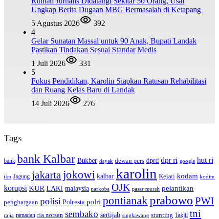
Rumah Jurnalis Didatangi Sekitar 50 Orang, Usai
Ungkap Berita Dugaan MBG Bermasalah di Ketapang
5 Agustus 2026
392
4
Gelar Sunatan Massal untuk 90 Anak, Bupati Landak
Pastikan Tindakan Sesuai Standar Medis
1 Juli 2026
331
5
Fokus Pendidikan, Karolin Siapkan Ratusan Rehabilitasi
dan Ruang Kelas Baru di Landak
14 Juli 2026
276
Tags
bank Kalbar
dpr ri
hut ri
dprd
Bukber
dewan pers
bank
google
dayak
karolin
jokowi
jakarta
kalbar
kodam
Kejati
Jagung
ikn
kodim
OJK
korupsi
pelantikan
KUR
LAKI
malaysia
pasar murah
narkoba
prabowo
pontianak
PWI
polisi
polri
Polresta
penghargaan
tni
sembako
sertijab
ria norsan
stunting
Takjil
ramadan
rajia
singkawang