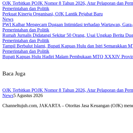
OJK Terbitkan POJK Nomor 8 Tahun 2026, Atur Pelaporan dan Permi
Pemerintahan dan Politik
Perkuat Kinerja Organisasi, OJK Lantik Pejabat Baru
News
PWI Kalbar Mengecam Dugaan Intimidasi terhadap Wartawan, Gara
Pemerintahan dan Politik
Rumah Jurnalis Didatangi Sekitar 50 Orang, Usai Ungkap Berita 
Pemerintahan dan Politik
Tampil Berbalut Islami, Bupati Kapuas Hulu dan Istri Semarakkan
Pemerintahan dan Politik
Bupati Kapuas Hulu Hadiri Malam Pembukaan MTQ XXXIV Provins
Baca Juga
OJK Terbitkan POJK Nomor 8 Tahun 2026, Atur Pelaporan dan Permi
News
5 Agustus 2026
Channeltujuh.com, JAKARTA – Otoritas Jasa Keuangan (OJK) men