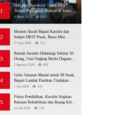
OJK dan Bareskrim Teken PKS
1
Terkait Penegakan Hukum di Sektor
Jasa Keuangan
4 Maret 2026
829
Momen Akrab Bupati Karolin dan
2
Sekjen HKTI Pusat, Bawa Misi
Pertanian Modern
27 Juni 2026
515
Rumah Jurnalis Didatangi Sekitar 50
3
Orang, Usai Ungkap Berita Dugaan
MBG Bermasalah di Ketapang
5 Agustus 2026
401
Gelar Sunatan Massal untuk 90 Anak,
4
Bupati Landak Pastikan Tindakan
Sesuai Standar Medis
1 Juli 2026
335
Fokus Pendidikan, Karolin Siapkan
5
Ratusan Rehabilitasi dan Ruang Kelas
Baru di Landak
14 Juli 2026
278