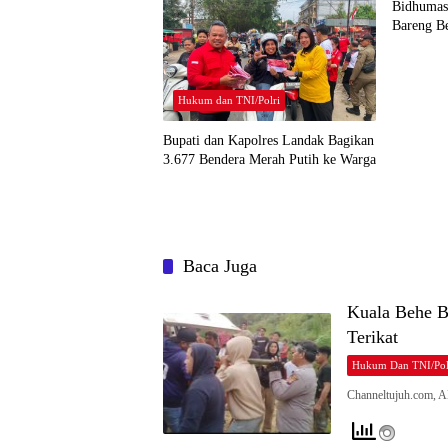
Bidhumas
Bareng B
Hukum dan TNI/Polri
Bupati dan Kapolres Landak Bagikan
3.677 Bendera Merah Putih ke Warga
Baca Juga
Kuala Behe B
Terikat
Hukum Dan TNI/Pol
Channeltujuh.com,