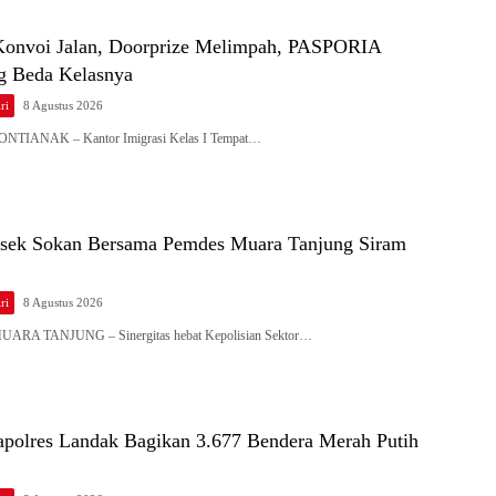
 Konvoi Jalan, Doorprize Melimpah, PASPORIA
g Beda Kelasnya
ri
8 Agustus 2026
PONTIANAK – Kantor Imigrasi Kelas I Tempat…
olsek Sokan Bersama Pemdes Muara Tanjung Siram
ri
8 Agustus 2026
MUARA TANJUNG – Sinergitas hebat Kepolisian Sektor…
apolres Landak Bagikan 3.677 Bendera Merah Putih