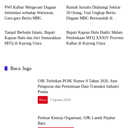
PWI Kalbar Mengecam Dugaan
Rumah Jurnalis Didatangi Sekitar
Intimidasi terhadap Wartawan,
50 Orang, Usai Ungkap Berita
Gara-gara Berita MBG
Dugaan MBG Bermasalah di
Pemerintahan dan Politik
Pemerintahan dan Politik
Ketapang
Tampil Berbalut Islami, Bupati
Bupati Kapuas Hulu Hadiri Malam
Kapuas Hulu dan Istri Semarakkan
Pembukaan MTQ XXXIV Provinsi
MTQ di Kayong Utara
Kalbar di Kayong Utara
Baca Juga
OJK Terbitkan POJK Nomor 8 Tahun 2026, Atur
Pelaporan dan Permintaan Data Transaksi Industri
Pindar
News
5 Agustus 2026
Perkuat Kinerja Organisasi, OJK Lantik Pejabat
Baru