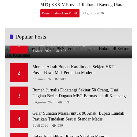
MTQ XXXIV Provinsi Kalbar di Kayong Utara
Pemerintahan Dan Politik
3 Agustus 2026
Popular Posts
OJK dan Bareskrim Teken PKS Terkait Penegakan
1
Hukum di Sektor Jasa Keuangan
4 Maret 2026
823
Momen Akrab Bupati Karolin dan Sekjen HKTI
2
Pusat, Bawa Misi Pertanian Modern
27 Juni 2026
509
Rumah Jurnalis Didatangi Sekitar 50 Orang, Usai
3
Ungkap Berita Dugaan MBG Bermasalah di Ketapang
5 Agustus 2026
359
Gelar Sunatan Massal untuk 90 Anak, Bupati Landak
4
Pastikan Tindakan Sesuai Standar Medis
1 Juli 2026
330
Fokus Pendidikan, Karolin Siapkan Ratusan