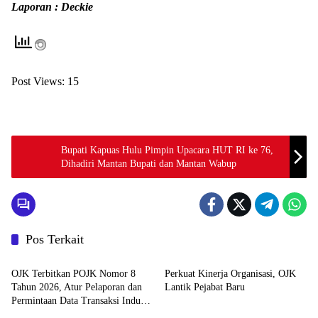
Laporan : Deckie
Post Views:
15
Bupati Kapuas Hulu Pimpin Upacara HUT RI ke 76,
Dihadiri Mantan Bupati dan Mantan Wabup
Pos Terkait
News
Pemerintahan dan Politik
OJK Terbitkan POJK Nomor 8
Perkuat Kinerja Organisasi, OJK
Tahun 2026, Atur Pelaporan dan
Lantik Pejabat Baru
Permintaan Data Transaksi Industri
News
Pemerintahan dan Politik
Pindar