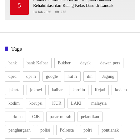
5
Rehabilitasi dan Ruang Kelas Baru di Landak
14 Juli 2026
275
Tags
bank
bank Kalbar
Bukber
dayak
dewan pers
dprd
dpr ri
google
hut ri
ikn
Jagung
jakarta
jokowi
kalbar
karolin
Kejati
kodam
kodim
korupsi
KUR
LAKI
malaysia
narkoba
OJK
pasar murah
pelantikan
penghargaan
polisi
Polresta
polri
pontianak