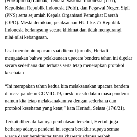
(Forkopimda) Landak, Tentara Nasional Indonesia (TNI),
Kepolisian Republik Indonesia (Polri), dan Pegawai Negeri Sipil
(PNS) serta sejumlah Kepala Organisasi Perangkat Daerah
(OPD). Meski demikian, pelaksanaan HUT ke-75 Republik
Indonesia berlangsung secara khidmat dan tidak mengurangi
nilai-nilai kebangsaan.
Usai memimpin upacara saat ditemui jurnalis, Heriadi
mengatakan bahwa pelaksanaan upacara bendera tahun ini digelar
secara sederhana dan terbatas serta tetap menerapkan protokol
kesehatan.
“Ini merupakan tahun kedua kita melaksanakan upacara bendera
di masa pandemi COVID-19, meski masih dalam masa pandemi
namun kita tetap melaksanakannya dengan sederhana dan
protokol kesehatan yang ketat,” kata Heriadi, Selasa (17/8/21).
Terkait diberlakukannya pembatasan tersebut, Heriadi juga
berharap adanya pandemi ini segera berakhir supaya semua
warga dapat beraktivitas tanpa khawatir adanya wabah.