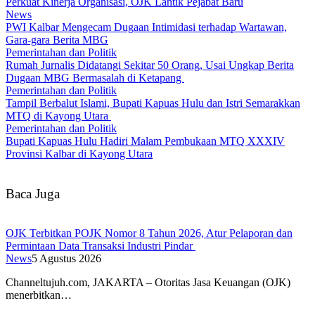
Perkuat Kinerja Organisasi, OJK Lantik Pejabat Baru
News
PWI Kalbar Mengecam Dugaan Intimidasi terhadap Wartawan,
Gara-gara Berita MBG
Pemerintahan dan Politik
Rumah Jurnalis Didatangi Sekitar 50 Orang, Usai Ungkap Berita
Dugaan MBG Bermasalah di Ketapang
Pemerintahan dan Politik
Tampil Berbalut Islami, Bupati Kapuas Hulu dan Istri Semarakkan
MTQ di Kayong Utara
Pemerintahan dan Politik
Bupati Kapuas Hulu Hadiri Malam Pembukaan MTQ XXXIV
Provinsi Kalbar di Kayong Utara
Baca Juga
OJK Terbitkan POJK Nomor 8 Tahun 2026, Atur Pelaporan dan
Permintaan Data Transaksi Industri Pindar
News
5 Agustus 2026
Channeltujuh.com, JAKARTA – Otoritas Jasa Keuangan (OJK)
menerbitkan…