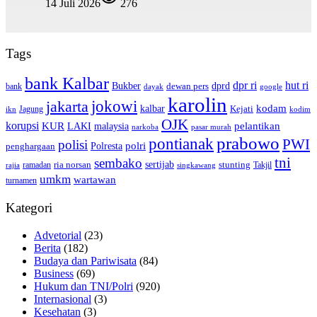
14 Juli 2026
276
Tags
bank Kalbar
dpr ri
hut ri
dprd
Bukber
dewan pers
bank
google
dayak
karolin
jokowi
jakarta
kalbar
kodam
Kejati
Jagung
ikn
kodim
OJK
korupsi
pelantikan
KUR
LAKI
malaysia
pasar murah
narkoba
prabowo
pontianak
PWI
polisi
polri
Polresta
penghargaan
tni
sembako
sertijab
ria norsan
stunting
Takjil
ramadan
rajia
singkawang
umkm
wartawan
turnamen
Kategori
Advetorial
(23)
Berita
(182)
Budaya dan Pariwisata
(84)
Business
(69)
Hukum dan TNI/Polri
(920)
Internasional
(3)
Kesehatan
(3)