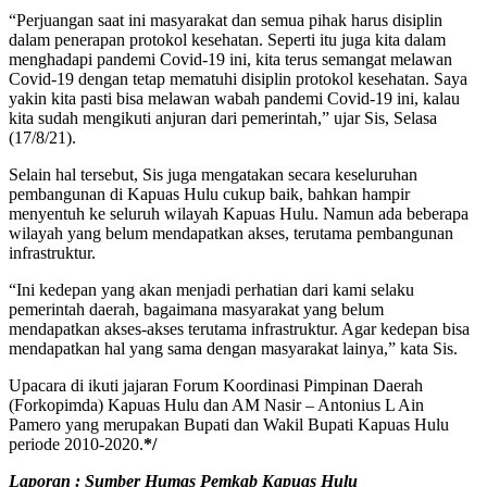
“Perjuangan saat ini masyarakat dan semua pihak harus disiplin
dalam penerapan protokol kesehatan. Seperti itu juga kita dalam
menghadapi pandemi Covid-19 ini, kita terus semangat melawan
Covid-19 dengan tetap mematuhi disiplin protokol kesehatan. Saya
yakin kita pasti bisa melawan wabah pandemi Covid-19 ini, kalau
kita sudah mengikuti anjuran dari pemerintah,” ujar Sis, Selasa
(17/8/21).
Selain hal tersebut, Sis juga mengatakan secara keseluruhan
pembangunan di Kapuas Hulu cukup baik, bahkan hampir
menyentuh ke seluruh wilayah Kapuas Hulu. Namun ada beberapa
wilayah yang belum mendapatkan akses, terutama pembangunan
infrastruktur.
“Ini kedepan yang akan menjadi perhatian dari kami selaku
pemerintah daerah, bagaimana masyarakat yang belum
mendapatkan akses-akses terutama infrastruktur. Agar kedepan bisa
mendapatkan hal yang sama dengan masyarakat lainya,” kata Sis.
Upacara di ikuti jajaran Forum Koordinasi Pimpinan Daerah
(Forkopimda) Kapuas Hulu dan AM Nasir – Antonius L Ain
Pamero yang merupakan Bupati dan Wakil Bupati Kapuas Hulu
periode 2010-2020.
*/
Laporan : Sumber Humas Pemkab Kapuas Hulu