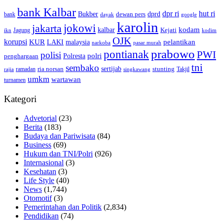
bank Kalbar
dpr ri
hut ri
dprd
Bukber
dewan pers
bank
google
dayak
karolin
jokowi
jakarta
kalbar
kodam
Kejati
Jagung
ikn
kodim
OJK
korupsi
pelantikan
KUR
LAKI
malaysia
pasar murah
narkoba
prabowo
pontianak
PWI
polisi
polri
Polresta
penghargaan
tni
sembako
sertijab
ria norsan
stunting
Takjil
ramadan
rajia
singkawang
umkm
wartawan
turnamen
Kategori
Advetorial
(23)
Berita
(183)
Budaya dan Pariwisata
(84)
Business
(69)
Hukum dan TNI/Polri
(926)
Internasional
(3)
Kesehatan
(3)
Life Style
(40)
News
(1,744)
Otomotif
(3)
Pemerintahan dan Politik
(2,834)
Pendidikan
(74)