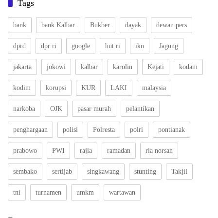
Tags
bank
bank Kalbar
Bukber
dayak
dewan pers
dprd
dpr ri
google
hut ri
ikn
Jagung
jakarta
jokowi
kalbar
karolin
Kejati
kodam
kodim
korupsi
KUR
LAKI
malaysia
narkoba
OJK
pasar murah
pelantikan
penghargaan
polisi
Polresta
polri
pontianak
prabowo
PWI
rajia
ramadan
ria norsan
sembako
sertijab
singkawang
stunting
Takjil
tni
turnamen
umkm
wartawan