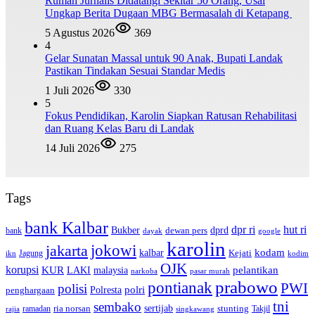
Rumah Jurnalis Didatangi Sekitar 50 Orang, Usai
Ungkap Berita Dugaan MBG Bermasalah di Ketapang
5 Agustus 2026
369
4
Gelar Sunatan Massal untuk 90 Anak, Bupati Landak
Pastikan Tindakan Sesuai Standar Medis
1 Juli 2026
330
5
Fokus Pendidikan, Karolin Siapkan Ratusan Rehabilitasi
dan Ruang Kelas Baru di Landak
14 Juli 2026
275
Tags
bank Kalbar
dpr ri
hut ri
dprd
Bukber
dewan pers
bank
google
dayak
karolin
jokowi
jakarta
kalbar
kodam
Kejati
Jagung
ikn
kodim
OJK
korupsi
pelantikan
KUR
LAKI
malaysia
pasar murah
narkoba
prabowo
pontianak
PWI
polisi
polri
Polresta
penghargaan
tni
sembako
sertijab
ria norsan
stunting
Takjil
ramadan
rajia
singkawang