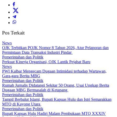
Pos Terkait
News
OJK Terbitkan POJK Nomor 8 Tahun 2026, Atur Pelaporan dan
Permintaan Data Transaksi Industri Pindar
Pemerintahan dan Politik
Perkuat Kinerja Organisasi, OJK Lantik Pejabat Baru
News
PWI Kalbar Mengecam Dugaan Intimidasi terhadap Wartawan,
Gara-gara Berita MBG
Pemerintahan dan Politik
Rumah Jurnalis Didatangi Sekitar 50 Orang, Usai Ungkap Berita
Dugaan MBG Bermasalah di Ketapang
Pemerintahan dan Politik
Tampil Berbalut Islami, Bupati Kapuas Hulu dan Istri Semarakkan
MTQ di Kayong Utara
Pemerintahan dan Politik
Bupati Kapuas Hulu Hadiri Malam Pembukaan MTQ XXXIV