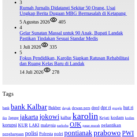
3
Rumah Jurnalis Didatangi Sekitar 50 Orang, Usai
Ungkap Berita Dugaan MBG Bermasalah di Ketapang
5 Agustus 2026
405
4
Gelar Sunatan Massal untuk 90 Anak, Bupati Landak
Pastikan Tindakan Sesuai Standar Medis
1 Juli 2026
335
5
Fokus Pendidikan, Karolin Siapkan Ratusan Rehabilitasi
dan Ruang Kelas Baru di Landak
14 Juli 2026
278
Tags
bank Kalbar
dpr ri
hut ri
dprd
Bukber
dewan pers
bank
google
dayak
karolin
jokowi
jakarta
kalbar
kodam
Kejati
Jagung
ikn
kodim
OJK
korupsi
pelantikan
KUR
LAKI
malaysia
pasar murah
narkoba
prabowo
pontianak
PWI
polisi
polri
Polresta
penghargaan