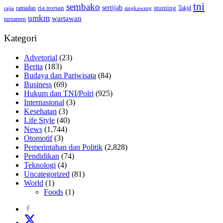
tni
sembako
sertijab
ria norsan
stunting
Takjil
ramadan
rajia
singkawang
umkm
wartawan
turnamen
Kategori
Advetorial
(23)
Berita
(183)
Budaya dan Pariwisata
(84)
Business
(69)
Hukum dan TNI/Polri
(925)
Internasional
(3)
Kesehatan
(3)
Life Style
(40)
News
(1,744)
Otomotif
(3)
Pemerintahan dan Politik
(2,828)
Pendidikan
(74)
Teknologi
(4)
Uncategorized
(81)
World
(1)
Foods
(1)