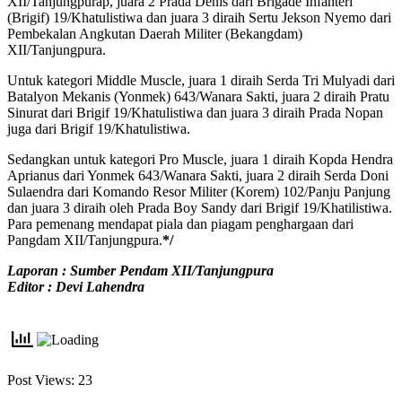
XII/Tanjungpurap, juara 2 Prada Denis dari Brigade Infanteri
(Brigif) 19/Khatulistiwa dan juara 3 diraih Sertu Jekson Nyemo dari
Pembekalan Angkutan Daerah Militer (Bekangdam)
XII/Tanjungpura.
Untuk kategori Middle Muscle, juara 1 diraih Serda Tri Mulyadi dari
Batalyon Mekanis (Yonmek) 643/Wanara Sakti, juara 2 diraih Pratu
Sinurat dari Brigif 19/Khatulistiwa dan juara 3 diraih Prada Nopan
juga dari Brigif 19/Khatulistiwa.
Sedangkan untuk kategori Pro Muscle, juara 1 diraih Kopda Hendra
Aprianus dari Yonmek 643/Wanara Sakti, juara 2 diraih Serda Doni
Sulaendra dari Komando Resor Militer (Korem) 102/Panju Panjung
dan juara 3 diraih oleh Prada Boy Sandy dari Brigif 19/Khatilistiwa.
Para pemenang mendapat piala dan piagam penghargaan dari
Pangdam XII/Tanjungpura.
*/
Laporan : Sumber Pendam XII/Tanjungpura
Editor : Devi Lahendra
Post Views:
23