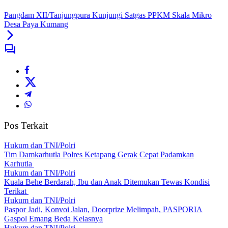
Pangdam XII/Tanjungpura Kunjungi Satgas PPKM Skala Mikro
Desa Paya Kumang
Pos Terkait
Hukum dan TNI/Polri
Tim Damkarhutla Polres Ketapang Gerak Cepat Padamkan
Karhutla
Hukum dan TNI/Polri
Kuala Behe Berdarah, Ibu dan Anak Ditemukan Tewas Kondisi
Terikat
Hukum dan TNI/Polri
Paspor Jadi, Konvoi Jalan, Doorprize Melimpah, PASPORIA
Gaspol Emang Beda Kelasnya
Hukum dan TNI/Polri