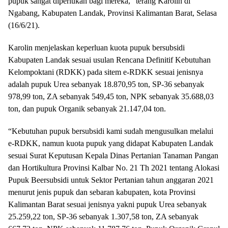
pupuk sangat diperlukan bagi mereka,” terang Karolin di
Ngabang, Kabupaten Landak, Provinsi Kalimantan Barat, Selasa
(16/6/21).
Karolin menjelaskan keperluan kuota pupuk bersubsidi
Kabupaten Landak sesuai usulan Rencana Definitif Kebutuhan
Kelompoktani (RDKK) pada sitem e-RDKK sesuai jenisnya
adalah pupuk Urea sebanyak 18.870,95 ton, SP-36 sebanyak
978,99 ton, ZA sebanyak 549,45 ton, NPK sebanyak 35.688,03
ton, dan pupuk Organik sebanyak 21.147,04 ton.
“Kebutuhan pupuk bersubsidi kami sudah mengusulkan melalui
e-RDKK, namun kuota pupuk yang didapat Kabupaten Landak
sesuai Surat Keputusan Kepala Dinas Pertanian Tanaman Pangan
dan Hortikultura Provinsi Kalbar No. 21 Th 2021 tentang Alokasi
Pupuk Beersubsidi untuk Sektor Pertanian tahun anggaran 2021
menurut jenis pupuk dan sebaran kabupaten, kota Provinsi
Kalimantan Barat sesuai jenisnya yakni pupuk Urea sebanyak
25.259,22 ton, SP-36 sebanyak 1.307,58 ton, ZA sebanyak