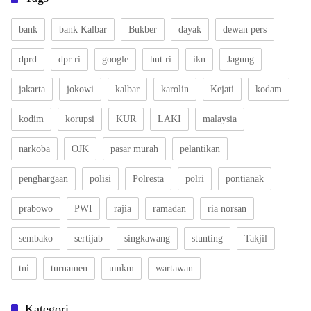
bank
bank Kalbar
Bukber
dayak
dewan pers
dprd
dpr ri
google
hut ri
ikn
Jagung
jakarta
jokowi
kalbar
karolin
Kejati
kodam
kodim
korupsi
KUR
LAKI
malaysia
narkoba
OJK
pasar murah
pelantikan
penghargaan
polisi
Polresta
polri
pontianak
prabowo
PWI
rajia
ramadan
ria norsan
sembako
sertijab
singkawang
stunting
Takjil
tni
turnamen
umkm
wartawan
Kategori