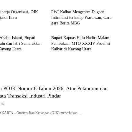
inerja Organisasi, OJK
PWI Kalbar Mengecam Dugaan
jabat Baru
Intimidasi terhadap Wartawan, Gara-
gara Berita MBG
ahan dan Politik
Pemerintahan dan Politik
rbalut Islami, Bupati
Bupati Kapuas Hulu Hadiri Malam
lu dan Istri Semarakkan
Pembukaan MTQ XXXIV Provinsi
Kayong Utara
Kalbar di Kayong Utara
n POJK Nomor 8 Tahun 2026, Atur Pelaporan dan
ta Transaksi Industri Pindar
026
JAKARTA – Otoritas Jasa Keuangan (OJK) menerbitkan…