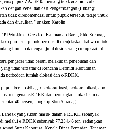
a jenis pupuk ZA, SP36 memang tidak ada muncul di
ikan dengan Penelitian dan Pengembangan (Litbang)
an tidak direkomendasi untuk pupuk tersebut, tetapi untuk
ada dan diusulkan,” ungkap Karolin.
DP Petrokimia Gresik di Kalimantan Barat, Shio Suranaga,
selaku produsen pupuk bersubsidi menjelaskan bahwa untuk
dang Pontianak dengan jumlah stok yang cukup saat ini.
 para pengecer tidak berani melakukan penebusan dan
yang tidak terdaftar di Rencana Definitif Kebutuhan
a perbedaan jumlah alokasi dan e-RDKK.
 pupuk bersubsidi agar berkoordinasi, berkomunikasi, dan
a solusi mengenai e-RDKK dan pembagian alokasi karena
sekitar 40 persen,” ungkap Shio Suranaga.
ten Landak yang sudah masuk dalam e-RDKK sebanyak
sidi melalui e-RDKK sebanyak 77.234,46 ton, sedangkan
 sesuai Surat Keputusa Kepala Dinas Pertanian, Tanaman