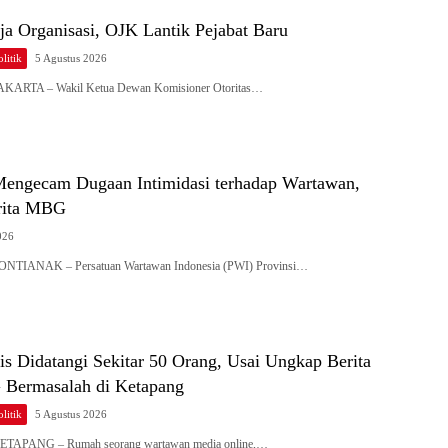
ja Organisasi, OJK Lantik Pejabat Baru
litik
5 Agustus 2026
JAKARTA – Wakil Ketua Dewan Komisioner Otoritas…
engecam Dugaan Intimidasi terhadap Wartawan,
rita MBG
026
PONTIANAK – Persatuan Wartawan Indonesia (PWI) Provinsi…
s Didatangi Sekitar 50 Orang, Usai Ungkap Berita
Bermasalah di Ketapang
litik
5 Agustus 2026
KETAPANG – Rumah seorang wartawan media online,…