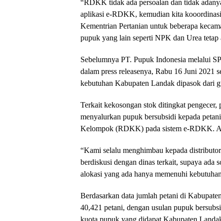
“RDKK tidak ada persoalan dan tidak adany
aplikasi e-RDKK, kemudian kita kooordinas
Kementrian Pertanian untuk beberapa kecamat
pupuk yang lain seperti NPK dan Urea tetap 
Sebelumnya PT. Pupuk Indonesia melalui SP
dalam press releasenya, Rabu 16 Juni 2021 
kebutuhan Kabupaten Landak dipasok dari gu
Terkait kekosongan stok ditingkat pengecer,
menyalurkan pupuk bersubsidi kepada petani 
Kelompok (RDKK) pada sistem e-RDKK. Ad
“Kami selalu menghimbau kepada distributor
berdiskusi dengan dinas terkait, supaya ad
alokasi yang ada hanya memenuhi kebutuhan 
Berdasarkan data jumlah petani di Kabupa
40,421 petani, dengan usulan pupuk bersub
kuota pupuk yang didapat Kabupaten Landak