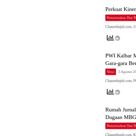
Perkuat Kiner
Pemerintahan Dan Po
Channeltujuh.com, 
PWI Kalbar M
Gara-gara Be
News
5 Agustus 2
Channeltujuh.com, 
Rumah Jurnali
Dugaan MBG 
Pemerintahan Dan Po
Channeltujuh.com, 