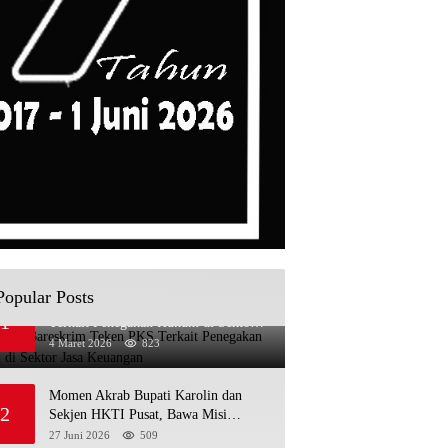
Popular Posts
OJK dan Bareskrim Teken PKS
1
Terkait Penegakan Hukum di Sektor
Jasa Keuangan
4 Maret 2026
823
Momen Akrab Bupati Karolin dan
2
Sekjen HKTI Pusat, Bawa Misi
Pertanian Modern
27 Juni 2026
509