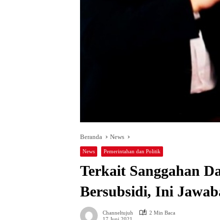
Beranda
News
News
Pemerintahan dan Politik
Terkait Sanggahan D
Bersubsidi, Ini Jawa
Channeltujuh
2 Min Baca
17 Juni 2021