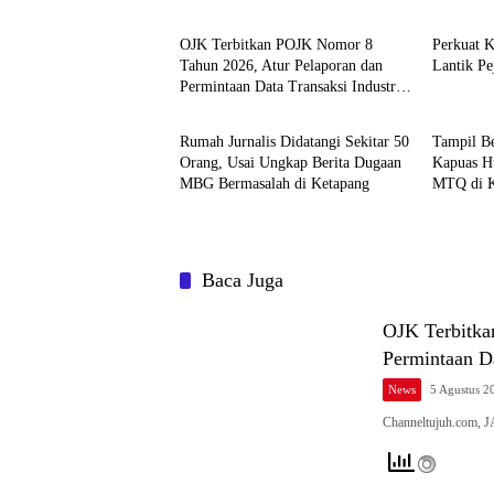
OJK Terbitkan POJK Nomor 8
Perkuat K
Tahun 2026, Atur Pelaporan dan
Lantik Pe
Permintaan Data Transaksi Industri
Pemerintahan dan Politik
Pemerint
Pindar
Rumah Jurnalis Didatangi Sekitar 50
Tampil Be
Orang, Usai Ungkap Berita Dugaan
Kapuas Hu
MBG Bermasalah di Ketapang
MTQ di 
Baca Juga
OJK Terbitka
Permintaan Da
News
5 Agustus 2
Channeltujuh.com, 