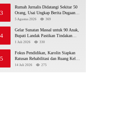
Rumah Jurnalis Didatangi Sekitar 50
3
Orang, Usai Ungkap Berita Dugaan
MBG Bermasalah di Ketapang
5 Agustus 2026
369
Gelar Sunatan Massal untuk 90 Anak,
4
Bupati Landak Pastikan Tindakan
Sesuai Standar Medis
1 Juli 2026
330
Fokus Pendidikan, Karolin Siapkan
5
Ratusan Rehabilitasi dan Ruang Kelas
Baru di Landak
14 Juli 2026
275