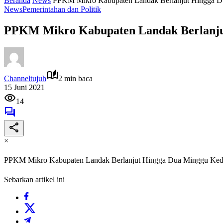
Beranda
News
PPKM Mikro Kabupaten Landak Berlanjut Hingga 
News
Pemerintahan dan Politik
PPKM Mikro Kabupaten Landak Berlanju
Channeltujuh
2 min baca
15 Juni 2021
14
×
PPKM Mikro Kabupaten Landak Berlanjut Hingga Dua Minggu Ke
Sebarkan artikel ini