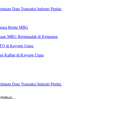
ntaan Data Transaksi Industri Pindar
-gara Berita MBG
Dugaan MBG Bermasalah di Ketapang
 MTQ di Kayong Utara
i Kalbar di Kayong Utara
ntaan Data Transaksi Industri Pindar
erbitkan…