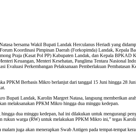
Natasa bersama Wakil Bupati Landak Herculanus Heriadi yang didam
 Forum Koordinasi Pimpinan Daerah (Forkopimda) Landak, Kepala 
Pamong Praja (Kasat Pol PP) Kabupaten Landak, dan Kepala BPKAD K
nteri Keuangan, Menteri Kesehatan, Panglima Tentara Nasional Indone
 Evaluasi Perkembangan Pelaksanaan Pemberlakuan Pembatasan Kegi
ka PPKM Berbasis Mikro berlanjut dari tanggal 15 Juni hingga 28 Jun
at.
ro Bupati Landak, Karolin Margret Natasa, langsung memberikan ar
akan melaksanakan PPKM Mikro hingga dua minggu kedepan.
g hingga dua minggu kedepan, hal ini dilakukan untuk mengurangi p
dan rukun warga (RW) untuk melakukan PPKM Mikro ini,” tegas Karolin
lam juga akan menerapkan Swab Antigen pada tempat-tempat kerama