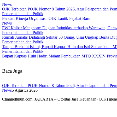
News
OJK Terbitkan POJK Nomor 8 Tahun 2026, Atur Pelaporan dan Permi
Pemerintahan dan Politik
Perkuat Kinerja Organisasi, OJK Lantik Pejabat Baru
News
PWI Kalbar Mengecam Dugaan Intimidasi terhadap Wartawan, Gara
Pemerintahan dan Politik
Rumah Jurnalis Didatangi Sekitar 50 Orang, Usai Ungkap Berita 
Pemerintahan dan Politik
Tampil Berbalut Islami, Bupati Kapuas Hulu dan Istri Semarakkan
Pemerintahan dan Politik
Bupati Kapuas Hulu Hadiri Malam Pembukaan MTQ XXXIV Provins
Baca Juga
OJK Terbitkan POJK Nomor 8 Tahun 2026, Atur Pelaporan dan Permi
News
5 Agustus 2026
Channeltujuh.com, JAKARTA – Otoritas Jasa Keuangan (OJK) men