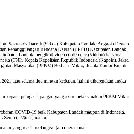
pingi Sekretaris Daerah (Sekda) Kabupaten Landak, Anggota Dewan
Badan Penanggulangan Bencana Daerah (BPBD) Kabupaten Landak,
abupaten Landak mengikuti video conference (Vidcon) bersama
sia (TNI), Kepala Kepolisian Republik Indonesia (Kapolri), Jaksa
atan Masyarakat (PPKM) Berbasis Mikro, di aula Kantor Bupati
i 2021 atau selama dua minggu kedepan, hal ini dikarenakan angka
ahan kepada petugas lapangan yang akan melaksanakan PPKM Mikro
enyebaran COVID-19 baik Kabupaten Landak maupun di Indonesia,
, Senin (14/6/21) malam.
ian yang masih melanggar jam operasional.