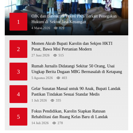
OJK dan Bareskrim Teken PKS Terkait Penegakan
1
Hukum di Sektor Jasa Keuangan
4 Maret 2026
829
Momen Akrab Bupati Karolin dan Sekjen HKTI
2
Pusat, Bawa Misi Pertanian Modern
27 Juni 2026
515
Rumah Jurnalis Didatangi Sekitar 50 Orang, Usai
3
Ungkap Berita Dugaan MBG Bermasalah di Ketapang
5 Agustus 2026
403
Gelar Sunatan Massal untuk 90 Anak, Bupati Landak
4
Pastikan Tindakan Sesuai Standar Medis
1 Juli 2026
335
Fokus Pendidikan, Karolin Siapkan Ratusan
5
Rehabilitasi dan Ruang Kelas Baru di Landak
14 Juli 2026
278