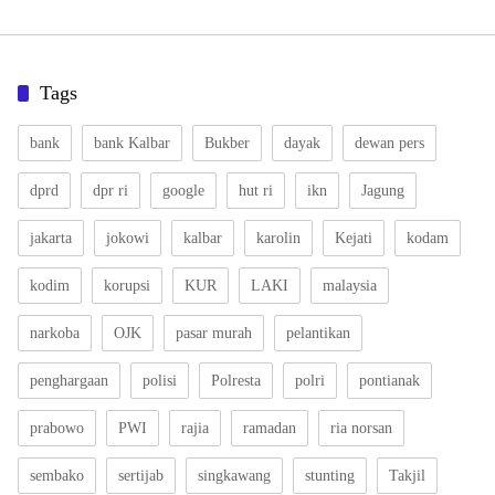
Tags
bank
bank Kalbar
Bukber
dayak
dewan pers
dprd
dpr ri
google
hut ri
ikn
Jagung
jakarta
jokowi
kalbar
karolin
Kejati
kodam
kodim
korupsi
KUR
LAKI
malaysia
narkoba
OJK
pasar murah
pelantikan
penghargaan
polisi
Polresta
polri
pontianak
prabowo
PWI
rajia
ramadan
ria norsan
sembako
sertijab
singkawang
stunting
Takjil