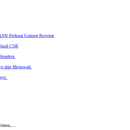
 ASN Perkuat Gotong Royong
Hasil CSR
 Bendera
owo dan Megawati
amayu
Natasa,…