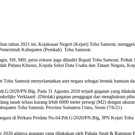
 tahun 2021 ini, Kejaksaan Negeri (Kejari) Toba Samosir, menggelar 
 Pemerintah Kabupaten (Pemkab) Toba Samosir.
ngin, SH, MH, press release juga dihadiri Bupati Toba Samosir, Polta
ndak Pidana Khusus, Kepala Seksi Data Usaha dan Tataan Negara, Kep
ri Toba Samosir menyelamatkan aset negara sebagai bentuk bantuan da
4.Pdt.G/2020/PN.Blg. Pada 31 Agustus 2020 terjadi gugatan yang dila
vankelijke Verklaard (Ditolak) gugatan penggugat dan menghukum pih
idang tanah seluas kurang lebih 6000 meter persegi (M2) dengan ukur
Kabupaten Toba Samosir, Provinsi Sumatera Utara, Senin (7/6/21).
negara di Perkara Perdata No.64.Pdt.G/2020/PN.Blg, JPN Kejari Toba 
r 2020 adanya gugatan yang dilakukan oleh Pahala Sirait & Ramsion 