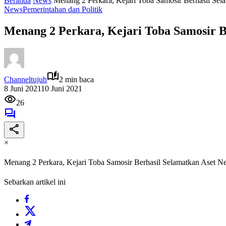
Beranda
News
Menang 2 Perkara, Kejari Toba Samosir Berhasil Sel
News
Pemerintahan dan Politik
Menang 2 Perkara, Kejari Toba Samosir B
Channeltujuh
2 min baca
8 Juni 2021
10 Juni 2021
26
×
Menang 2 Perkara, Kejari Toba Samosir Berhasil Selamatkan Aset N
Sebarkan artikel ini