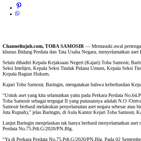
Channeltujuh.com, TOBA SAMOSIR
— Memasuki awal pertengahan
khusus Bidang Perdata dan Tata Usaha Negara, menyelamatkan aset
Selain dihadiri Kepala Kejaksaan Negeri (Kajari) Toba Samosir, Bari
Seksi Intelijen, Kepala Seksi Tindak Pidana Umum, Kepala Seksi Ti
Kepala Bagian Hukum.
Kajari Toba Samosir, Baringin, mengatakan bahwa keberhasilan Keja
“Untuk aset yang kita selamatkan yaitu pada Perkara Perdata No.6
Toba Samosir sebagai tergugat II yang putusannya adalah N.O /Ont
Samosir berhasil melakukan penyelamatan aset negara sebesar atau b
Juta Rupiah),” jelas Baringin, di Aula Kantor Kejari Toba Samosir, 
Lanjut Baringin menjelaskan tak hanya berhasil menyelamatkan aset 
Perdata No.75.Pdt.G/2020/PN.Blg.
“Ya di Perkara Perdata No.75.Pdt.G/2020/PN.Blg. Pada 02 Septembe