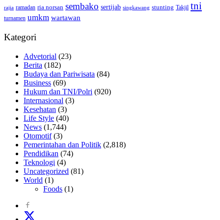
tni
sembako
sertijab
ria norsan
stunting
Takjil
ramadan
rajia
singkawang
umkm
wartawan
turnamen
Kategori
Advetorial
(23)
Berita
(182)
Budaya dan Pariwisata
(84)
Business
(69)
Hukum dan TNI/Polri
(920)
Internasional
(3)
Kesehatan
(3)
Life Style
(40)
News
(1,744)
Otomotif
(3)
Pemerintahan dan Politik
(2,818)
Pendidikan
(74)
Teknologi
(4)
Uncategorized
(81)
World
(1)
Foods
(1)