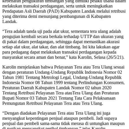
kebenaran pengukuran timbangan yang dimiliki pelaku usaha dalam
melakukan transaksi perdagangan, serta untuk meningkatkan
Pendapatan Asli Daerah (PAD) Kabupaten Landak melalui retribusi
yang diterima demi menunjang pembangunan di Kabupaten
Landak.
“Tera adalah tanda uji pada alat ukur, sementara tera ulang adalah
pengujian kembali secara berkala terhadap UTTP dan ukuran yang
di pakai dalam perdagangan, sehingga dapat memastikan akurasi
setiap alat ukur, alat takar, dan alat timbang. Ini kita lakukan agar
para pedagang dapat melakukan transaksi perdagangan kepada
masyarakat secara aman dan benar,” kata Karolin, Selasa (26/5/21).
Karolin menjelaskan bahwa Pelayanan Tera atau Tera Ulang sesuai
dengan peraturan Undang-Undang Republik Indonesia Nomor 02
Tahun 1981 Tentang Metrologi Legal, Undang-Undang Republik
Indonesia Nomor 08 Tahun 1999 tentang Perlindungan Konsumen,
Peraturan Daerah Kabupaten Landak Nomor 02 tahun 2020
Tentang Retribusi Pelayanan Tera atauTera Ulang dan Peraturan
Bupati Nomor 03 Tahun 2021 Tentang Tata Cara Pelaksanaan
Pemungutan Retribusi Pelayanan Tera atau Tera Ulang.
“Dengan diadakan Pelayanan Tera atau Tera Ulang ini juga
menyangkut kepentingan penjual ataupun pembeli. Jadi supaya
penjual dan pembeli sama-sama tidak merasa di untungkan maupun
di rugikan menyangkut perihal timbangan,” jelas Karolin.