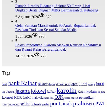
3
Rumah Jurnalis Didatangi Sekitar 50 Orang, Usai
Ungkap Berita Dugaan MBG Bermasalah di Ketapang
5 Agustus 2026
372
4
Gelar Sunatan Massal untuk 90 Anak, Bupati Landak
Pastikan Tindakan Sesuai Standar Medis
1 Juli 2026
330
5
Fokus Pendidikan, Karolin Siapkan Ratusan Rehabilitasi
dan Ruang Kelas Baru di Landak
14 Juli 2026
276
Tags
bank Kalbar
dpr ri
hut ri
dprd
Bukber
dewan pers
bank
google
dayak
karolin
jokowi
jakarta
kalbar
kodam
Kejati
Jagung
ikn
kodim
OJK
korupsi
pelantikan
KUR
LAKI
malaysia
pasar murah
narkoba
prabowo
pontianak
PWI
polisi
polri
Polresta
penghargaan