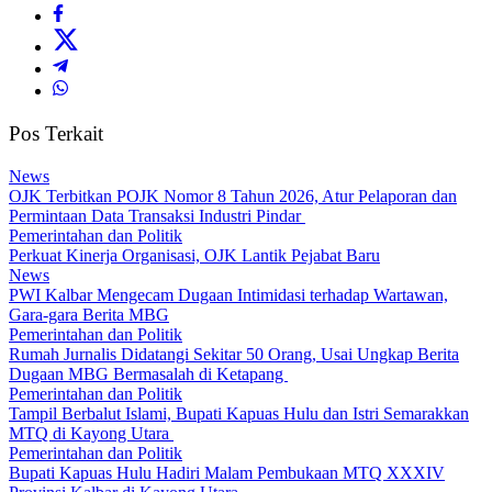
Pos Terkait
News
OJK Terbitkan POJK Nomor 8 Tahun 2026, Atur Pelaporan dan
Permintaan Data Transaksi Industri Pindar
Pemerintahan dan Politik
Perkuat Kinerja Organisasi, OJK Lantik Pejabat Baru
News
PWI Kalbar Mengecam Dugaan Intimidasi terhadap Wartawan,
Gara-gara Berita MBG
Pemerintahan dan Politik
Rumah Jurnalis Didatangi Sekitar 50 Orang, Usai Ungkap Berita
Dugaan MBG Bermasalah di Ketapang
Pemerintahan dan Politik
Tampil Berbalut Islami, Bupati Kapuas Hulu dan Istri Semarakkan
MTQ di Kayong Utara
Pemerintahan dan Politik
Bupati Kapuas Hulu Hadiri Malam Pembukaan MTQ XXXIV