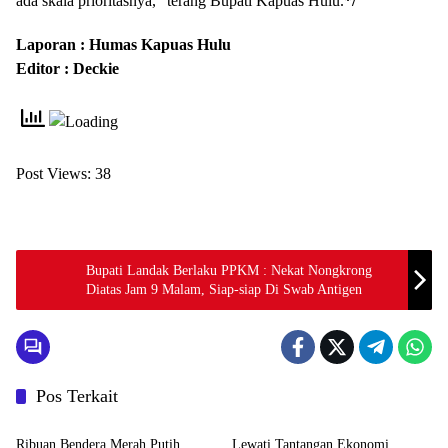
ada skala prioritasnya,” terang Bupati Kapuas Hulu.
*/
Laporan : Humas Kapuas Hulu
Editor : Deckie
Post Views:
38
Bupati Landak Berlaku PPKM : Nekat Nongkrong
Diatas Jam 9 Malam, Siap-siap Di Swab Antigen
Pos Terkait
Pemerintahan dan Politik
Pemerintahan dan Politik
Ribuan Bendera Merah Putih
Lewati Tantangan Ekonomi