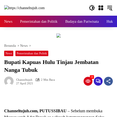
Langsung
ke
konten
News
Pemerintahan dan Politik
Budaya dan Pariwisata
Hukum 
Beranda
News
News
Pemerintahan dan Politik
Bupati Kapuas Hulu Tinjau Jembatan
Nanga Tubuk
38
Channeltujuh
2 Min Baca
27 April 2021
Channeltujuh.com, PUTUSSIBAU
– Sebelum membuka