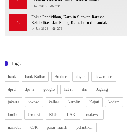
4
Pastikan Tindakan Sesuai Standar Medis
1 Juli 2026
331
Fokus Pendidikan, Karolin Siapkan Ratusan
5
Rehabilitasi dan Ruang Kelas Baru di Landak
14 Juli 2026
276
Tags
bank
bank Kalbar
Bukber
dayak
dewan pers
dprd
dpr ri
google
hut ri
ikn
Jagung
jakarta
jokowi
kalbar
karolin
Kejati
kodam
kodim
korupsi
KUR
LAKI
malaysia
narkoba
OJK
pasar murah
pelantikan