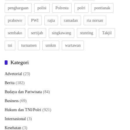
penghargaan
polisi
Polresta
polri
pontianak
prabowo
PWI
rajia
ramadan
ria norsan
sembako
sertijab
singkawang
stunting
Takjil
tni
turnamen
umkm
wartawan
Kategori
Advetorial
(23)
Berita
(182)
Budaya dan Pariwisata
(84)
Business
(69)
Hukum dan TNI/Polri
(921)
Internasional
(3)
Kesehatan
(3)