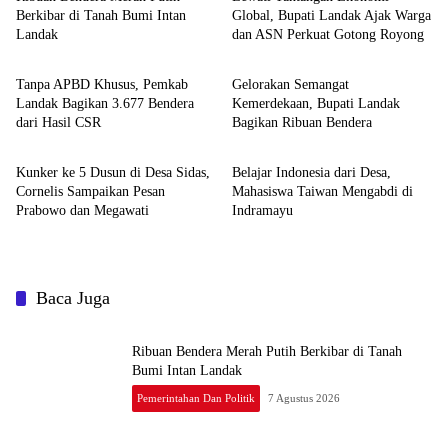
Berkibar di Tanah Bumi Intan
Global, Bupati Landak Ajak Warga
Landak
dan ASN Perkuat Gotong Royong
Pemerintahan dan Politik
Pemerintahan dan Politik
Tanpa APBD Khusus, Pemkab
Gelorakan Semangat
Landak Bagikan 3.677 Bendera
Kemerdekaan, Bupati Landak
dari Hasil CSR
Bagikan Ribuan Bendera
Pemerintahan dan Politik
Pemerintahan dan Politik
Kunker ke 5 Dusun di Desa Sidas,
Belajar Indonesia dari Desa,
Cornelis Sampaikan Pesan
Mahasiswa Taiwan Mengabdi di
Prabowo dan Megawati
Indramayu
Baca Juga
Ribuan Bendera Merah Putih Berkibar di Tanah
Bumi Intan Landak
Pemerintahan Dan Politik
7 Agustus 2026