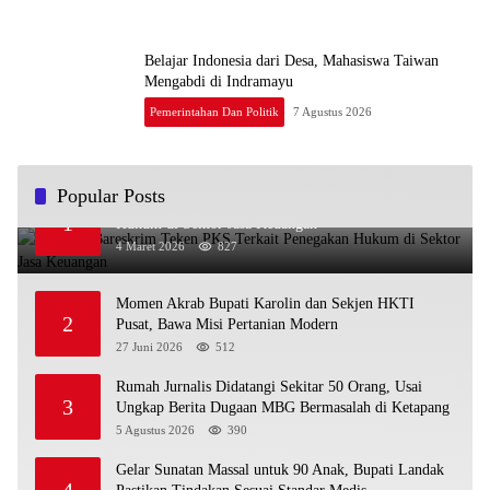
Belajar Indonesia dari Desa, Mahasiswa Taiwan
Mengabdi di Indramayu
Pemerintahan Dan Politik
7 Agustus 2026
Popular Posts
OJK dan Bareskrim Teken PKS Terkait Penegakan
1
Hukum di Sektor Jasa Keuangan
4 Maret 2026
827
Momen Akrab Bupati Karolin dan Sekjen HKTI
2
Pusat, Bawa Misi Pertanian Modern
27 Juni 2026
512
Rumah Jurnalis Didatangi Sekitar 50 Orang, Usai
3
Ungkap Berita Dugaan MBG Bermasalah di Ketapang
5 Agustus 2026
390
Gelar Sunatan Massal untuk 90 Anak, Bupati Landak