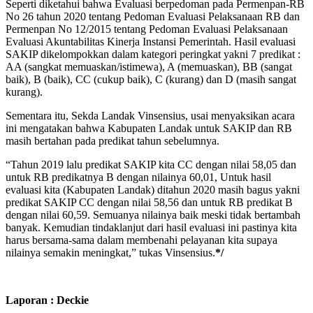
Seperti diketahui bahwa Evaluasi berpedoman pada Permenpan-RB
No 26 tahun 2020 tentang Pedoman Evaluasi Pelaksanaan RB dan
Permenpan No 12/2015 tentang Pedoman Evaluasi Pelaksanaan
Evaluasi Akuntabilitas Kinerja Instansi Pemerintah. Hasil evaluasi
SAKIP dikelompokkan dalam kategori peringkat yakni 7 predikat :
AA (sangkat memuaskan/istimewa), A (memuaskan), BB (sangat
baik), B (baik), CC (cukup baik), C (kurang) dan D (masih sangat
kurang).
Sementara itu, Sekda Landak Vinsensius, usai menyaksikan acara
ini mengatakan bahwa Kabupaten Landak untuk SAKIP dan RB
masih bertahan pada predikat tahun sebelumnya.
“Tahun 2019 lalu predikat SAKIP kita CC dengan nilai 58,05 dan
untuk RB predikatnya B dengan nilainya 60,01, Untuk hasil
evaluasi kita (Kabupaten Landak) ditahun 2020 masih bagus yakni
predikat SAKIP CC dengan nilai 58,56 dan untuk RB predikat B
dengan nilai 60,59. Semuanya nilainya baik meski tidak bertambah
banyak. Kemudian tindaklanjut dari hasil evaluasi ini pastinya kita
harus bersama-sama dalam membenahi pelayanan kita supaya
nilainya semakin meningkat,” tukas Vinsensius.
*/
Laporan : Deckie