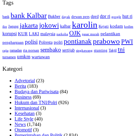
Tags
bank Kalbar
dpr ri
hut ri
dprd
Bukber
dewan pers
bank
google
dayak
karolin
jokowi
jakarta
kalbar
kodam
Kejati
Jagung
ikn
kodim
OJK
korupsi
pelantikan
KUR
LAKI
malaysia
pasar murah
narkoba
prabowo
pontianak
PWI
polisi
polri
Polresta
penghargaan
tni
sembako
sertijab
ria norsan
stunting
Takjil
ramadan
rajia
singkawang
umkm
wartawan
turnamen
Kategori
Advetorial
(23)
Berita
(183)
Budaya dan Pariwisata
(84)
Business
(69)
Hukum dan TNI/Polri
(926)
Internasional
(3)
Kesehatan
(3)
Life Style
(40)
News
(1,744)
Otomotif
(3)
Pemerintahan dan Politik
(2,834)