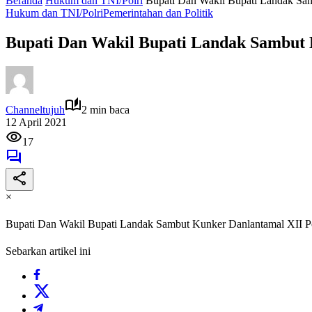
Beranda
Hukum dan TNI/Polri
Bupati Dan Wakil Bupati Landak Sa
Hukum dan TNI/Polri
Pemerintahan dan Politik
Bupati Dan Wakil Bupati Landak Sambut 
Channeltujuh
2 min baca
12 April 2021
17
×
Bupati Dan Wakil Bupati Landak Sambut Kunker Danlantamal XII P
Sebarkan artikel ini