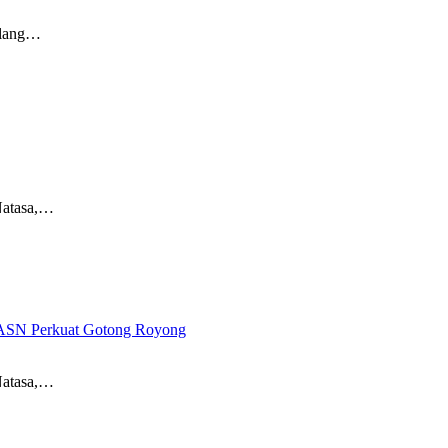
Ulang…
Natasa,…
 ASN Perkuat Gotong Royong
Natasa,…