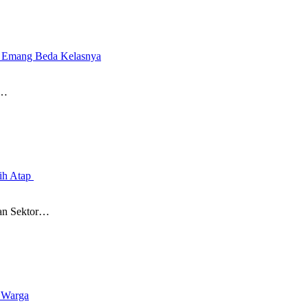
l Emang Beda Kelasnya
t…
sih Atap
an Sektor…
e Warga