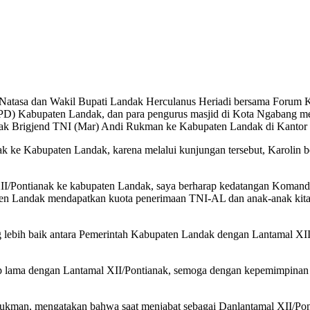
Natasa dan Wakil Bupati Landak Herculanus Heriadi bersama Forum K
OPD) Kabupaten Landak, dan para pengurus masjid di Kota Ngabang
anak Brigjend TNI (Mar) Andi Rukman ke Kabupaten Landak di Kantor
k ke Kabupaten Landak, karena melalui kunjungan tersebut, Karolin
II/Pontianak ke kabupaten Landak, saya berharap kedatangan Komand
ten Landak mendapatkan kuota penerimaan TNI-AL dan anak-anak kita bi
ang lebih baik antara Pemerintah Kabupaten Landak dengan Lantamal 
p lama dengan Lantamal XII/Pontianak, semoga dengan kepemimpinan 
 Rukman, mengatakan bahwa saat menjabat sebagai Danlantamal XII/P