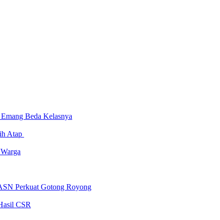
l Emang Beda Kelasnya
sih Atap
e Warga
 ASN Perkuat Gotong Royong
Hasil CSR