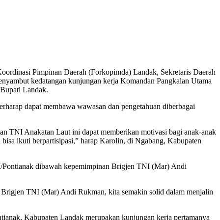
oordinasi Pimpinan Daerah (Forkopimda) Landak, Sekretaris Daerah
 menyambut kedatangan kunjungan kerja Komandan Pangkalan Utama
 Bupati Landak.
 berharap dapat membawa wawasan dan pengetahuan diberbagai
an TNI Anakatan Laut ini dapat memberikan motivasi bagi anak-anak
sa ikuti berpartisipasi,” harap Karolin, di Ngabang, Kabupaten
XII/Pontianak dibawah kepemimpinan Brigjen TNI (Mar) Andi
Brigjen TNI (Mar) Andi Rukman, kita semakin solid dalam menjalin
ontianak, Kabupaten Landak merupakan kunjungan kerja pertamanya