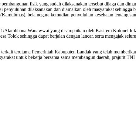
r pembangunan fisik yang sudah dilaksanakan tersebut dijaga dan dim
ai penyuluhan dilaksanakan dan diamalkan oleh masyarakat sehingga b
(Kamtibmas), bela negara kemudian penyuluhan kesehatan tentang stunt
21/Alambhana Wanawwai yang disampaikan oleh Kasirem Kolonel Infant
a Tolok sehingga dapat berjalan dengan lancar, serta mengajak selu
k terkait terutama Pemerintah Kabupaten Landak yang telah memberik
syarakat untuk bekerja bersama-sama membangun daerah, prajurit TNI 