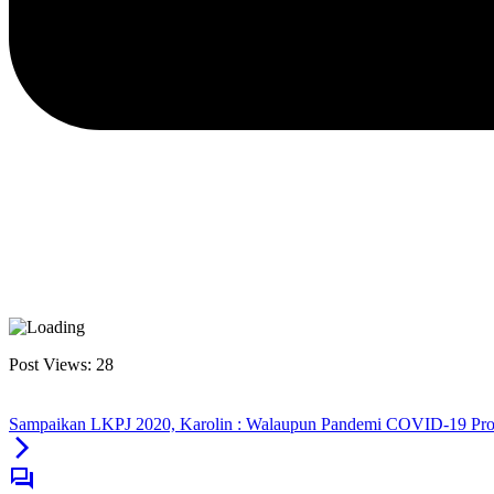
Post Views:
28
Sampaikan LKPJ 2020, Karolin : Walaupun Pandemi COVID-19 Prog