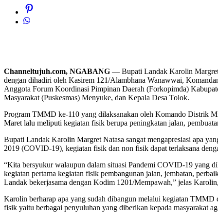
Channeltujuh.com, NGABANG
— Bupati Landak Karolin Margret
dengan dihadiri oleh Kasirem 121/Alambhana Wanawwai, Komandan
Anggota Forum Koordinasi Pimpinan Daerah (Forkopimda) Kabupaten
Masyarakat (Puskesmas) Menyuke, dan Kepala Desa Tolok.
Program TMMD ke-110 yang dilaksanakan oleh Komando Distrik Mil
Maret lalu meliputi kegiatan fisik berupa peningkatan jalan, pembuat
Bupati Landak Karolin Margret Natasa sangat mengapresiasi apa ya
2019 (COVID-19), kegiatan fisik dan non fisik dapat terlaksana deng
“Kita bersyukur walaupun dalam situasi Pandemi COVID-19 yang dila
kegiatan pertama kegiatan fisik pembangunan jalan, jembatan, perbai
Landak bekerjasama dengan Kodim 1201/Mempawah,” jelas Karolin, 
Karolin berharap apa yang sudah dibangun melalui kegiatan TMMD dap
fisik yaitu berbagai penyuluhan yang diberikan kepada masyarakat ag