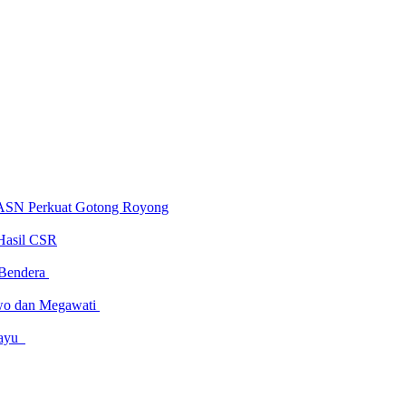
 ASN Perkuat Gotong Royong
Hasil CSR
 Bendera
owo dan Megawati
amayu