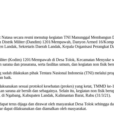
 Natasa secara resmi menutup kegiatan TNI Manunggal Membangun D
 Distrik Militer (Dandim) 1201/Mempawah, Danyon Armed 16/Kompos
 Landak, Sekretaris Daerah Landak, Kepala Organisasi Perangkat Da
iter (Kodim) 1201/Mempawah di Desa Tolok, Kecamatan Menyuke sebe
an sarana dan prasarana, serta fasilitas umum, dan kegiatan non fisik 
ng sudah dilakukan pihak Tentara Nasional Indonesia (TNI) melalui 
an baik.
ksanakan sesuai protokol kesehatan (prokes) yang ketat, TMMD ke-11
kan sarana air bersih dan sebagainya. Selain itu, kegiatan non fisik 
di Ngabang, Kabupaten Landak, Kalimantan Barat, Rabu (31/3/21).
at terus dijaga dan dirawat oleh masyarakat Desa Tolok sehingga dapa
ar dapat dilaksanakan dan diamalkan oleh masyarakat.