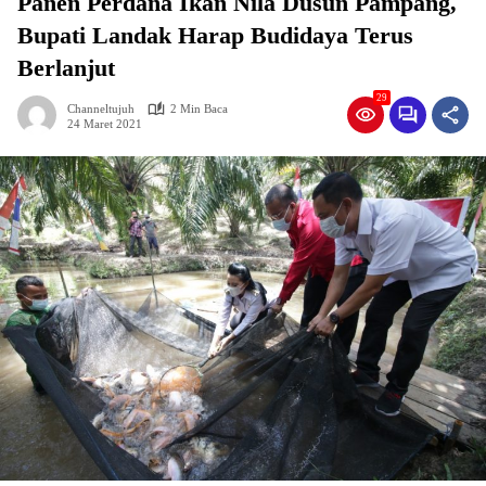
Panen Perdana Ikan Nila Dusun Pampang,
Bupati Landak Harap Budidaya Terus
Berlanjut
29
Channeltujuh
2 Min Baca
24 Maret 2021