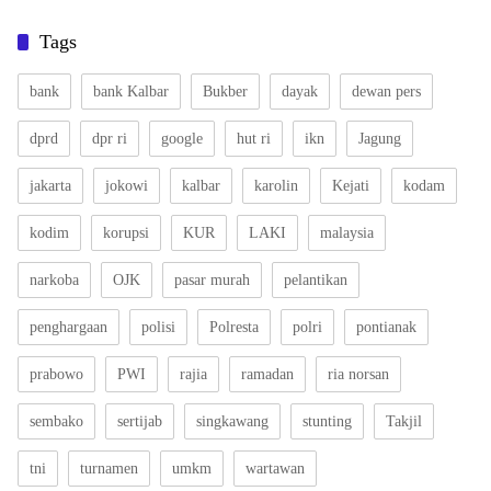
Tags
bank
bank Kalbar
Bukber
dayak
dewan pers
dprd
dpr ri
google
hut ri
ikn
Jagung
jakarta
jokowi
kalbar
karolin
Kejati
kodam
kodim
korupsi
KUR
LAKI
malaysia
narkoba
OJK
pasar murah
pelantikan
penghargaan
polisi
Polresta
polri
pontianak
prabowo
PWI
rajia
ramadan
ria norsan
sembako
sertijab
singkawang
stunting
Takjil
tni
turnamen
umkm
wartawan