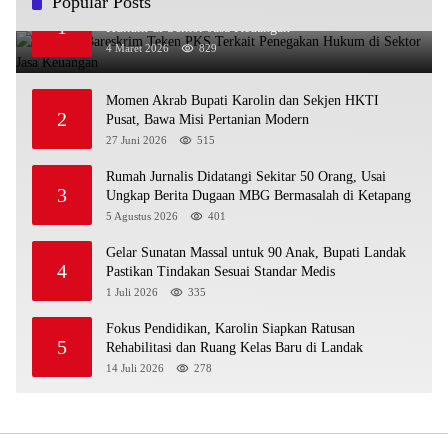
Popular Posts
OJK dan Bareskrim Teken PKS Terkait Penegakan
1
Hukum di Sektor Jasa Keuangan
4 Maret 2026
829
Momen Akrab Bupati Karolin dan Sekjen HKTI
2
Pusat, Bawa Misi Pertanian Modern
27 Juni 2026
515
Rumah Jurnalis Didatangi Sekitar 50 Orang, Usai
3
Ungkap Berita Dugaan MBG Bermasalah di Ketapang
5 Agustus 2026
401
Gelar Sunatan Massal untuk 90 Anak, Bupati Landak
4
Pastikan Tindakan Sesuai Standar Medis
1 Juli 2026
335
Fokus Pendidikan, Karolin Siapkan Ratusan
5
Rehabilitasi dan Ruang Kelas Baru di Landak
14 Juli 2026
278