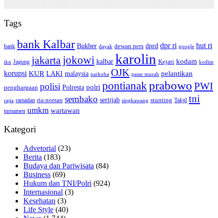
Tags
bank Kalbar
dpr ri
hut ri
dprd
Bukber
dewan pers
bank
google
dayak
karolin
jokowi
jakarta
kalbar
kodam
Kejati
Jagung
ikn
kodim
OJK
korupsi
pelantikan
KUR
LAKI
malaysia
pasar murah
narkoba
prabowo
pontianak
PWI
polisi
polri
Polresta
penghargaan
tni
sembako
sertijab
ria norsan
stunting
Takjil
ramadan
rajia
singkawang
umkm
wartawan
turnamen
Kategori
Advetorial
(23)
Berita
(183)
Budaya dan Pariwisata
(84)
Business
(69)
Hukum dan TNI/Polri
(924)
Internasional
(3)
Kesehatan
(3)
Life Style
(40)