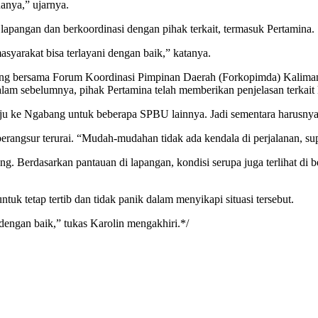
uanya,” ujarnya.
apangan dan berkoordinasi dengan pihak terkait, termasuk Pertamina.
asyarakat bisa terlayani dengan baik,” katanya.
ring bersama Forum Koordinasi Pimpinan Daerah (Forkopimda) Kalima
am sebelumnya, pihak Pertamina telah memberikan penjelasan terkait 
nuju ke Ngabang untuk beberapa SPBU lainnya. Jadi sementara harusnya
a berangsur terurai. “Mudah-mudahan tidak ada kendala di perjalanan, su
g. Berdasarkan pantauan di lapangan, kondisi serupa juga terlihat di
k tetap tertib dan tidak panik dalam menyikapi situasi tersebut.
dengan baik,” tukas Karolin mengakhiri.*/