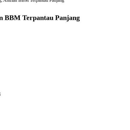
, Antrian BBM Terpantau Panjang
an BBM Terpantau Panjang
g