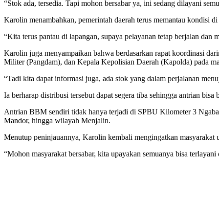
“Stok ada, tersedia. Tapi mohon bersabar ya, ini sedang dilayani sem
Karolin menambahkan, pemerintah daerah terus memantau kondisi di l
“Kita terus pantau di lapangan, supaya pelayanan tetap berjalan dan m
Karolin juga menyampaikan bahwa berdasarkan rapat koordinasi da
Militer (Pangdam), dan Kepala Kepolisian Daerah (Kapolda) pada mal
“Tadi kita dapat informasi juga, ada stok yang dalam perjalanan me
Ia berharap distribusi tersebut dapat segera tiba sehingga antrian bis
Antrian BBM sendiri tidak hanya terjadi di SPBU Kilometer 3 Ngaban
Mandor, hingga wilayah Menjalin.
Menutup peninjauannya, Karolin kembali mengingatkan masyarakat untu
“Mohon masyarakat bersabar, kita upayakan semuanya bisa terlayani 