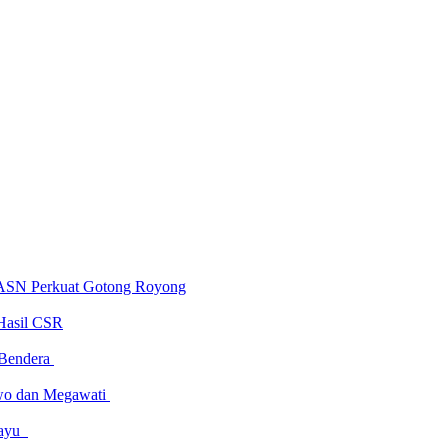
 ASN Perkuat Gotong Royong
Hasil CSR
 Bendera
owo dan Megawati
amayu