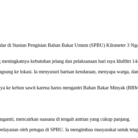
gular di Stasiun Pengisian Bahan Bakar Umum (SPBU) Kilometer 3 Nga
g meningkatnya kebutuhan jelang dan pelaksanaan hari raya Idulfitri 1
langsung ke lokasi. Ia menyusuri barisan kendaraan, menyapa warga, 
snya ke kebun sawit karena harus mengantri Bahan Bakar Minyak (BBM
ngantri, mencairkan suasana di tengah antrian yang cukup panjang.
s pelayanan oleh petugas di SPBU. Ia mengimbau masyarakat untuk tetap