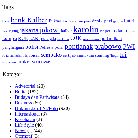
Tags
bank Kalbar
dpr ri
hut ri
dprd
Bukber
dewan pers
bank
google
dayak
karolin
jokowi
jakarta
kalbar
kodam
Kejati
Jagung
ikn
kodim
OJK
korupsi
pelantikan
KUR
LAKI
malaysia
pasar murah
narkoba
prabowo
pontianak
PWI
polisi
polri
Polresta
penghargaan
tni
sembako
sertijab
ria norsan
stunting
Takjil
ramadan
rajia
singkawang
umkm
wartawan
turnamen
Kategori
Advetorial
(23)
Berita
(182)
Budaya dan Pariwisata
(84)
Business
(69)
Hukum dan TNI/Polri
(920)
Internasional
(3)
Kesehatan
(3)
Life Style
(40)
News
(1,744)
Otomotif
(3)