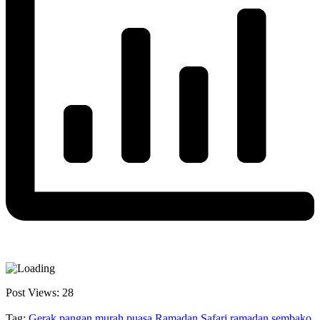
Post Views:
28
Tag:
Gerak pangan murah
puasa Ramadan
Safari ramadan
sembako