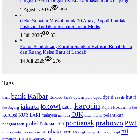
Ungkap Berita Dugaan MBG Bermasalah di Ketapang
5 Agustus 2026
393
4
Gelar Sunatan Massal untuk 90 Anak, Bupati Landak
Pastikan Tindakan Sesuai Standar Medis
1 Juli 2026
331
5
Fokus Pendidikan, Karolin Siapkan Ratusan Rehabilitasi
dan Ruang Kelas Baru di Landak
14 Juli 2026
276
Tags
bank Kalbar
dpr ri
hut ri
dprd
Bukber
dewan pers
bank
google
dayak
karolin
jokowi
jakarta
kalbar
kodam
Kejati
Jagung
ikn
kodim
OJK
korupsi
pelantikan
KUR
LAKI
malaysia
pasar murah
narkoba
prabowo
pontianak
PWI
polisi
polri
Polresta
penghargaan
tni
sembako
sertijab
ria norsan
stunting
Takjil
ramadan
rajia
singkawang
umkm
wartawan
turnamen