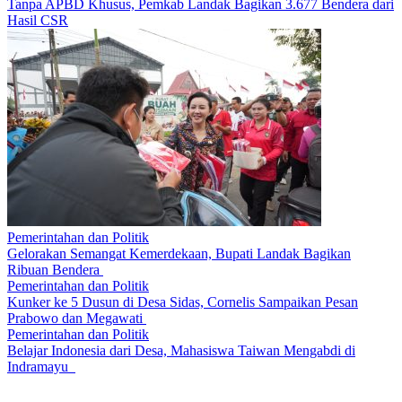
Tanpa APBD Khusus, Pemkab Landak Bagikan 3.677 Bendera dari
Hasil CSR
Pemerintahan dan Politik
Gelorakan Semangat Kemerdekaan, Bupati Landak Bagikan
Ribuan Bendera
Pemerintahan dan Politik
Kunker ke 5 Dusun di Desa Sidas, Cornelis Sampaikan Pesan
Prabowo dan Megawati
Pemerintahan dan Politik
Belajar Indonesia dari Desa, Mahasiswa Taiwan Mengabdi di
Indramayu