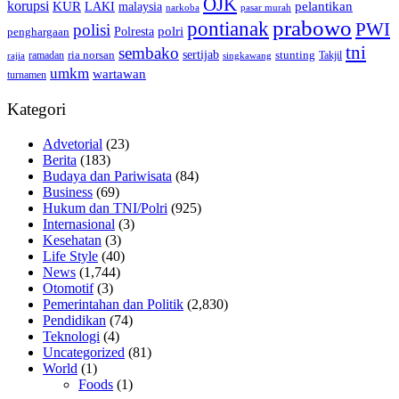
OJK
korupsi
pelantikan
KUR
LAKI
malaysia
pasar murah
narkoba
prabowo
pontianak
PWI
polisi
polri
Polresta
penghargaan
tni
sembako
sertijab
ria norsan
stunting
Takjil
ramadan
rajia
singkawang
umkm
wartawan
turnamen
Kategori
Advetorial
(23)
Berita
(183)
Budaya dan Pariwisata
(84)
Business
(69)
Hukum dan TNI/Polri
(925)
Internasional
(3)
Kesehatan
(3)
Life Style
(40)
News
(1,744)
Otomotif
(3)
Pemerintahan dan Politik
(2,830)
Pendidikan
(74)
Teknologi
(4)
Uncategorized
(81)
World
(1)
Foods
(1)