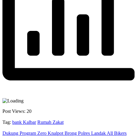
Post Views:
20
Tag:
bank Kalbar
Rumah Zakat
Dukung Program Zero Knalpot Brong Polres Landak All Bikers