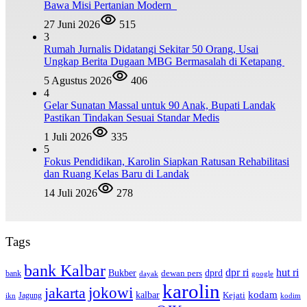
Bawa Misi Pertanian Modern
27 Juni 2026
515
3
Rumah Jurnalis Didatangi Sekitar 50 Orang, Usai
Ungkap Berita Dugaan MBG Bermasalah di Ketapang
5 Agustus 2026
406
4
Gelar Sunatan Massal untuk 90 Anak, Bupati Landak
Pastikan Tindakan Sesuai Standar Medis
1 Juli 2026
335
5
Fokus Pendidikan, Karolin Siapkan Ratusan Rehabilitasi
dan Ruang Kelas Baru di Landak
14 Juli 2026
278
Tags
bank Kalbar
dpr ri
hut ri
dprd
Bukber
dewan pers
bank
google
dayak
karolin
jokowi
jakarta
kalbar
kodam
Kejati
Jagung
ikn
kodim