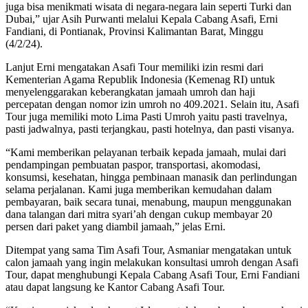
juga bisa menikmati wisata di negara-negara lain seperti Turki dan
Dubai,” ujar Asih Purwanti melalui Kepala Cabang Asafi, Erni
Fandiani, di Pontianak, Provinsi Kalimantan Barat, Minggu
(4/2/24).
Lanjut Erni mengatakan Asafi Tour memiliki izin resmi dari
Kementerian Agama Republik Indonesia (Kemenag RI) untuk
menyelenggarakan keberangkatan jamaah umroh dan haji
percepatan dengan nomor izin umroh no 409.2021. Selain itu, Asafi
Tour juga memiliki moto Lima Pasti Umroh yaitu pasti travelnya,
pasti jadwalnya, pasti terjangkau, pasti hotelnya, dan pasti visanya.
“Kami memberikan pelayanan terbaik kepada jamaah, mulai dari
pendampingan pembuatan paspor, transportasi, akomodasi,
konsumsi, kesehatan, hingga pembinaan manasik dan perlindungan
selama perjalanan. Kami juga memberikan kemudahan dalam
pembayaran, baik secara tunai, menabung, maupun menggunakan
dana talangan dari mitra syari’ah dengan cukup membayar 20
persen dari paket yang diambil jamaah,” jelas Erni.
Ditempat yang sama Tim Asafi Tour, Asmaniar mengatakan untuk
calon jamaah yang ingin melakukan konsultasi umroh dengan Asafi
Tour, dapat menghubungi Kepala Cabang Asafi Tour, Erni Fandiani
atau dapat langsung ke Kantor Cabang Asafi Tour.