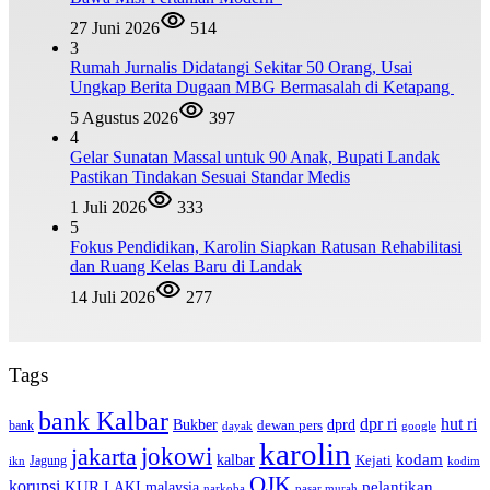
27 Juni 2026
514
3
Rumah Jurnalis Didatangi Sekitar 50 Orang, Usai
Ungkap Berita Dugaan MBG Bermasalah di Ketapang
5 Agustus 2026
397
4
Gelar Sunatan Massal untuk 90 Anak, Bupati Landak
Pastikan Tindakan Sesuai Standar Medis
1 Juli 2026
333
5
Fokus Pendidikan, Karolin Siapkan Ratusan Rehabilitasi
dan Ruang Kelas Baru di Landak
14 Juli 2026
277
Tags
bank Kalbar
dpr ri
hut ri
dprd
Bukber
dewan pers
bank
google
dayak
karolin
jokowi
jakarta
kalbar
kodam
Kejati
Jagung
ikn
kodim
OJK
korupsi
pelantikan
KUR
LAKI
malaysia
pasar murah
narkoba