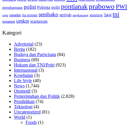
prabowo
pontianak
PWI
polisi
polri
Polresta
penghargaan
tni
sembako
sertijab
ria norsan
stunting
Takjil
ramadan
rajia
singkawang
umkm
wartawan
turnamen
Kategori
Advetorial
(23)
Berita
(182)
Budaya dan Pariwisata
(84)
Business
(69)
Hukum dan TNI/Polri
(923)
Internasional
(3)
Kesehatan
(3)
Life Style
(40)
News
(1,744)
Otomotif
(3)
Pemerintahan dan Politik
(2,828)
Pendidikan
(74)
Teknologi
(4)
Uncategorized
(81)
World
(1)
Foods
(1)