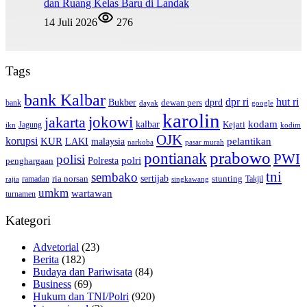
dan Ruang Kelas Baru di Landak
14 Juli 2026
276
Tags
bank Kalbar
dpr ri
hut ri
dprd
Bukber
dewan pers
bank
google
dayak
karolin
jokowi
jakarta
kalbar
kodam
Kejati
Jagung
ikn
kodim
OJK
korupsi
pelantikan
KUR
LAKI
malaysia
pasar murah
narkoba
prabowo
pontianak
PWI
polisi
polri
Polresta
penghargaan
tni
sembako
sertijab
ria norsan
stunting
Takjil
ramadan
rajia
singkawang
umkm
wartawan
turnamen
Kategori
Advetorial
(23)
Berita
(182)
Budaya dan Pariwisata
(84)
Business
(69)
Hukum dan TNI/Polri
(920)