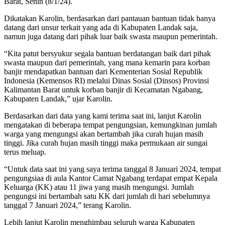
Barat, Senin (8/1/24).
Dikatakan Karolin, berdasarkan dari pantauan bantuan tidak hanya
datang dari unsur terkait yang ada di Kabupaten Landak saja,
namun juga datang dari pihak luar baik swasta maupun pemerintah.
“Kita patut bersyukur segala bantuan berdatangan baik dari pihak
swasta maupun dari pemerintah, yang mana kemarin para korban
banjir mendapatkan bantuan dari Kementerian Sosial Republik
Indonesia (Kemensos RI) melalui Dinas Sosial (Dinsos) Provinsi
Kalimantan Barat untuk korban banjir di Kecamatan Ngabang,
Kabupaten Landak,” ujar Karolin.
Berdasarkan dari data yang kami terima saat ini, lanjut Karolin
mengatakan di beberapa tempat pengungsian, kemungkinan jumlah
warga yang mengungsi akan bertambah jika curah hujan masih
tinggi. Jika curah hujan masih tinggi maka permukaan air sungai
terus meluap.
“Untuk data saat ini yang saya terima tanggal 8 Januari 2024, tempat
pengungsiaa di aula Kantor Camat Ngabang terdapat empat Kepala
Keluarga (KK) atau 11 jiwa yang masih mengungsi. Jumlah
pengungsi ini bertambah satu KK dari jumlah di hari sebelumnya
tanggal 7 Januari 2024,” terang Karolin.
Lebih lanjut Karolin menghimbau seluruh warga Kabupaten