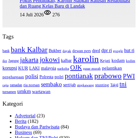
Fokus Pendidikan, Karolin Siapkan Ratusan Rehabilitasi
dan Ruang Kelas Baru di Landak
14 Juli 2026
276
Tags
bank Kalbar
dpr ri
hut ri
dprd
Bukber
dewan pers
bank
google
dayak
karolin
jokowi
jakarta
kalbar
kodam
Kejati
Jagung
ikn
kodim
OJK
korupsi
pelantikan
KUR
LAKI
malaysia
pasar murah
narkoba
prabowo
pontianak
PWI
polisi
polri
Polresta
penghargaan
tni
sembako
sertijab
ria norsan
stunting
Takjil
ramadan
rajia
singkawang
umkm
wartawan
turnamen
Kategori
Advetorial
(23)
Berita
(182)
Budaya dan Pariwisata
(84)
Business
(69)
Hukum dan TNI/Polri
(920)