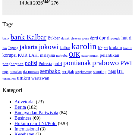
14 Juli 2026
276
Tags
bank Kalbar
dpr ri
hut ri
dprd
Bukber
dewan pers
bank
google
dayak
karolin
jokowi
jakarta
kalbar
kodam
Kejati
Jagung
ikn
kodim
OJK
korupsi
pelantikan
KUR
LAKI
malaysia
pasar murah
narkoba
prabowo
pontianak
PWI
polisi
polri
Polresta
penghargaan
tni
sembako
sertijab
ria norsan
stunting
Takjil
ramadan
rajia
singkawang
umkm
wartawan
turnamen
Kategori
Advetorial
(23)
Berita
(182)
Budaya dan Pariwisata
(84)
Business
(69)
Hukum dan TNI/Polri
(920)
Internasional
(3)
Kesehatan
(3)