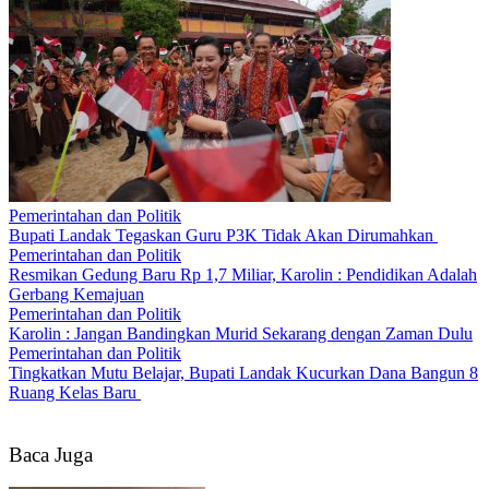
Pemerintahan dan Politik
Bupati Landak Tegaskan Guru P3K Tidak Akan Dirumahkan
Pemerintahan dan Politik
Resmikan Gedung Baru Rp 1,7 Miliar, Karolin : Pendidikan Adalah
Gerbang Kemajuan
Pemerintahan dan Politik
Karolin : Jangan Bandingkan Murid Sekarang dengan Zaman Dulu
Pemerintahan dan Politik
Tingkatkan Mutu Belajar, Bupati Landak Kucurkan Dana Bangun 8
Ruang Kelas Baru
Baca Juga