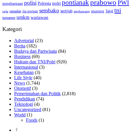
prabowo
pontianak
PWI
polisi
polri
Polresta
penghargaan
tni
sembako
sertijab
ria norsan
stunting
Takjil
ramadan
rajia
singkawang
umkm
wartawan
turnamen
Kategori
Advetorial
(23)
Berita
(182)
Budaya dan Pariwisata
(84)
Business
(69)
Hukum dan TNI/Polri
(920)
Internasional
(3)
Kesehatan
(3)
Life Style
(40)
News
(1,744)
Otomotif
(3)
Pemerintahan dan Politik
(2,818)
Pendidikan
(74)
Teknologi
(4)
Uncategorized
(81)
World
(1)
Foods
(1)