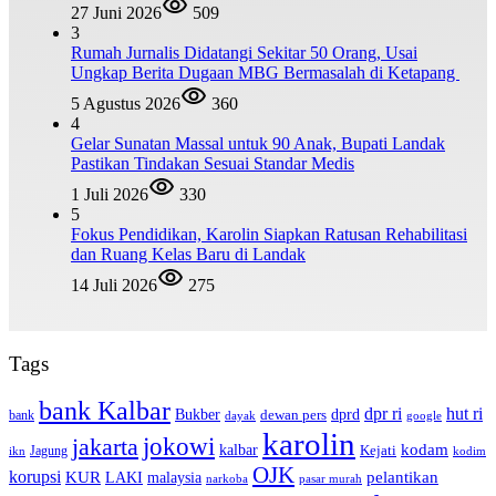
27 Juni 2026
509
3
Rumah Jurnalis Didatangi Sekitar 50 Orang, Usai
Ungkap Berita Dugaan MBG Bermasalah di Ketapang
5 Agustus 2026
360
4
Gelar Sunatan Massal untuk 90 Anak, Bupati Landak
Pastikan Tindakan Sesuai Standar Medis
1 Juli 2026
330
5
Fokus Pendidikan, Karolin Siapkan Ratusan Rehabilitasi
dan Ruang Kelas Baru di Landak
14 Juli 2026
275
Tags
bank Kalbar
dpr ri
hut ri
dprd
Bukber
dewan pers
bank
google
dayak
karolin
jokowi
jakarta
kalbar
kodam
Kejati
Jagung
ikn
kodim
OJK
korupsi
pelantikan
KUR
LAKI
malaysia
pasar murah
narkoba