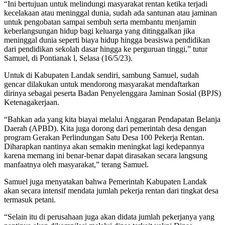
“Ini bertujuan untuk melindungi masyarakat rentan ketika terjadi
kecelakaan atau meninggal dunia, sudah ada santunan atau jaminan
untuk pengobatan sampai sembuh serta membantu menjamin
keberlangsungan hidup bagi keluarga yang ditinggalkan jika
meninggal dunia seperti biaya hidup hingga beasiswa pendidikan
dari pendidikan sekolah dasar hingga ke perguruan tinggi,” tutur
Samuel, di Pontianak l, Selasa (16/5/23).
Untuk di Kabupaten Landak sendiri, sambung Samuel, sudah
gencar dilakukan untuk mendorong masyarakat mendaftarkan
dirinya sebagai peserta Badan Penyelenggara Jaminan Sosial (BPJS)
Ketenagakerjaan.
“Bahkan ada yang kita biayai melalui Anggaran Pendapatan Belanja
Daerah (APBD). Kita juga dorong dari pemerintah desa dengan
program Gerakan Perlindungan Satu Desa 100 Pekerja Rentan.
Diharapkan nantinya akan semakin meningkat lagi kedepannya
karena memang ini benar-benar dapat dirasakan secara langsung
manfaatnya oleh masyarakat,” terang Samuel.
Samuel juga menyatakan bahwa Pemerintah Kabupaten Landak
akan secara intensif mendata jumlah pekerja rentan dari tingkat desa
termasuk petani.
“Selain itu di perusahaan juga akan didata jumlah pekerjanya yang