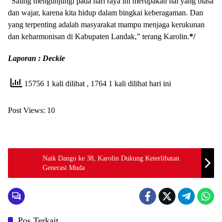
“Saling mengunjungi pada hari raya ini merupakan hal yang biasa
dan wajar, karena kita hidup dalam bingkai keberagaman. Dan
yang terpenting adalah masyarakat mampu menjaga kerukunan
dan keharmonisan di Kabupaten Landak,” terang Karolin.
*/
Laporan : Deckie
15756 1 kali dilihat
, 1764 1 kali dilihat hari ini
Post Views:
10
Naik Dango ke 38, Karolin Dukung Keterlibatan
Generasi Muda
Pos Terkait