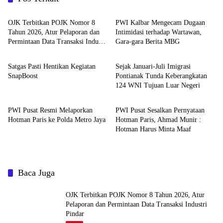
News
News
OJK Terbitkan POJK Nomor 8
PWI Kalbar Mengecam Dugaan
Tahun 2026, Atur Pelaporan dan
Intimidasi terhadap Wartawan,
Permintaan Data Transaksi Industri
Gara-gara Berita MBG
News
News
Pindar
Satgas Pasti Hentikan Kegiatan
Sejak Januari-Juli Imigrasi
SnapBoost
Pontianak Tunda Keberangkatan
124 WNI Tujuan Luar Negeri
News
News
PWI Pusat Resmi Melaporkan
PWI Pusat Sesalkan Pernyataan
Hotman Paris ke Polda Metro Jaya
Hotman Paris, Ahmad Munir :
Hotman Harus Minta Maaf
Baca Juga
OJK Terbitkan POJK Nomor 8 Tahun 2026, Atur
Pelaporan dan Permintaan Data Transaksi Industri
Pindar