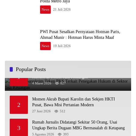
Polda Metro Jaya
News
21 Juli 2026
PWI Pusat Sesalkan Pernyataan Hotman Paris,
Ahmad Munir : Hotman Harus Minta Maaf
News
19 Juli 2026
Popular Posts
OJK dan Bareskrim Teken PKS Terkait Penegakan
1
Hukum di Sektor Jasa Keuangan
4 Maret 2026
827
Momen Akrab Bupati Karolin dan Sekjen HKTI
2
Pusat, Bawa Misi Pertanian Modern
27 Juni 2026
512
Rumah Jurnalis Didatangi Sekitar 50 Orang, Usai
3
Ungkap Berita Dugaan MBG Bermasalah di Ketapang
5 Agustus 2026
393