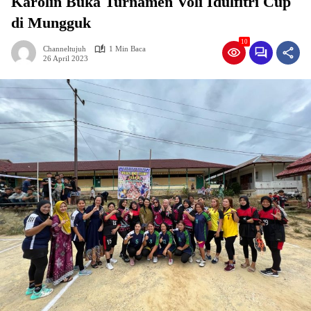
Karolin Buka Turnamen Voli Idulfitri Cup
di Mungguk
10
Channeltujuh
1 Min Baca
26 April 2023