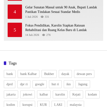
Gelar Sunatan Massal untuk 90 Anak, Bupati Landak
4
Pastikan Tindakan Sesuai Standar Medis
1 Juli 2026
331
Fokus Pendidikan, Karolin Siapkan Ratusan
5
Rehabilitasi dan Ruang Kelas Baru di Landak
14 Juli 2026
276
Tags
bank
bank Kalbar
Bukber
dayak
dewan pers
dprd
dpr ri
google
hut ri
ikn
Jagung
jakarta
jokowi
kalbar
karolin
Kejati
kodam
kodim
korupsi
KUR
LAKI
malaysia