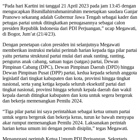
“Pada hari Kartini ini tanggal 21 April 2023 pada jam 13:45 dengan
mengucapkan Bismillahirrahmanirrahim menetapkan saudara Ganjar
Pranowo sekarang adalah Gubernur Jawa Tengah sebagai kader dan
petugas partai untuk ditingkatkan penugasannya sebagai calon
presiden Republik Indonesia dari PDI Perjuangan,” ucap Megawati,
di Bogor, Jum’at (21/4/23).
Dengan penetapan calon presiden ini selanjutnya Megawati
memberikan instruksi melalui perintah harian kepada tiga pilar partai
yaitu pertama struktural partai mulai dari anak ranting, ranting,
pengurus anak cabang, satuan tugas (satgas) partai, Dewan
Pimpinan Cabang (DPC), Dewan Pimpinan Daerah (DPD) hingga
Dewan Pimpinan Pusat (DPP) partai, kedua kepada seluruh anggota
legislatif dari tingkat kabupaten dan kota, provinsi hingga tingkat
nasional, serta yang ketiga kepada seluruh eksekutif partai dari
tingkat nasional, provinsi hingga seluruh kepala daerah dan wakil
kepala daerah ditingkat kabupaten dan kota untuk segera bergerak
dan bekerja memenangkan Pemilu 2024.
“Tiga pilar partai ini saya perintahkan sebagai ketua umum partai
untuk segera bergerak dan bekerja keras, turun ke bawah menyapa
akar rumput memenangkan Pemilu 2024. Laksanakan perintah
harian ketua umum ini dengan penuh disiplin,” tegas Megawati.
Menanggapi perintah Ketua Umum PDI Perjuangan, Sekretaris