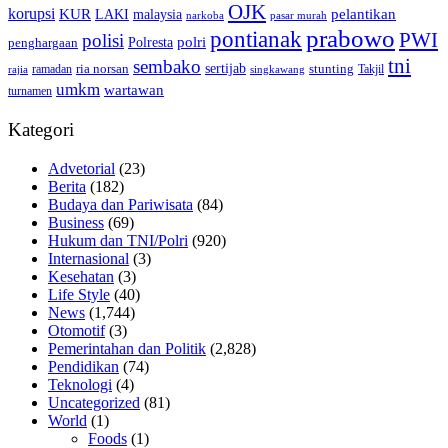
OJK
korupsi
pelantikan
KUR
LAKI
malaysia
pasar murah
narkoba
prabowo
pontianak
PWI
polisi
polri
Polresta
penghargaan
tni
sembako
sertijab
ria norsan
stunting
Takjil
ramadan
rajia
singkawang
umkm
wartawan
turnamen
Kategori
Advetorial
(23)
Berita
(182)
Budaya dan Pariwisata
(84)
Business
(69)
Hukum dan TNI/Polri
(920)
Internasional
(3)
Kesehatan
(3)
Life Style
(40)
News
(1,744)
Otomotif
(3)
Pemerintahan dan Politik
(2,828)
Pendidikan
(74)
Teknologi
(4)
Uncategorized
(81)
World
(1)
Foods
(1)