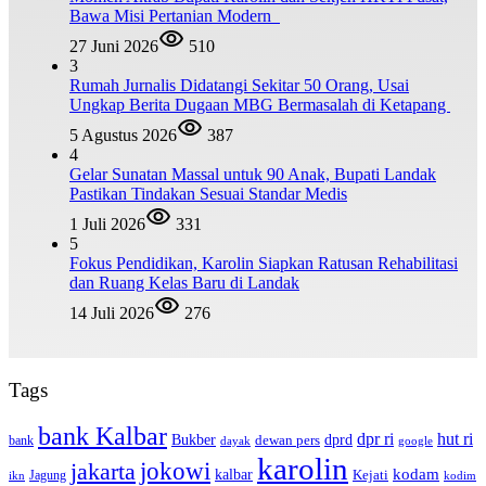
Bawa Misi Pertanian Modern
27 Juni 2026
510
3
Rumah Jurnalis Didatangi Sekitar 50 Orang, Usai
Ungkap Berita Dugaan MBG Bermasalah di Ketapang
5 Agustus 2026
387
4
Gelar Sunatan Massal untuk 90 Anak, Bupati Landak
Pastikan Tindakan Sesuai Standar Medis
1 Juli 2026
331
5
Fokus Pendidikan, Karolin Siapkan Ratusan Rehabilitasi
dan Ruang Kelas Baru di Landak
14 Juli 2026
276
Tags
bank Kalbar
dpr ri
hut ri
dprd
Bukber
dewan pers
bank
google
dayak
karolin
jokowi
jakarta
kalbar
kodam
Kejati
Jagung
ikn
kodim