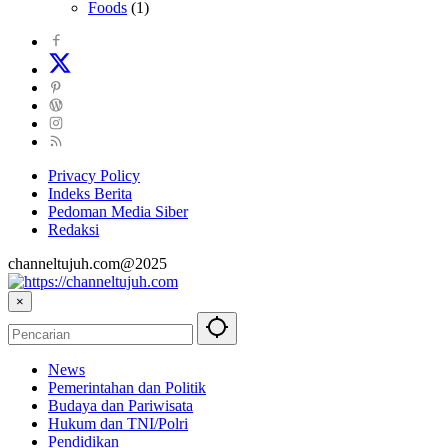
Foods
(1)
Privacy Policy
Indeks Berita
Pedoman Media Siber
Redaksi
channeltujuh.com@2025
×
News
Pemerintahan dan Politik
Budaya dan Pariwisata
Hukum dan TNI/Polri
Pendidikan