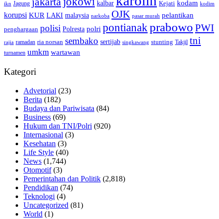
karolin
jokowi
jakarta
kalbar
kodam
Kejati
Jagung
ikn
kodim
OJK
korupsi
pelantikan
KUR
LAKI
malaysia
pasar murah
narkoba
prabowo
pontianak
PWI
polisi
polri
Polresta
penghargaan
tni
sembako
sertijab
ria norsan
stunting
Takjil
ramadan
rajia
singkawang
umkm
wartawan
turnamen
Kategori
Advetorial
(23)
Berita
(182)
Budaya dan Pariwisata
(84)
Business
(69)
Hukum dan TNI/Polri
(920)
Internasional
(3)
Kesehatan
(3)
Life Style
(40)
News
(1,744)
Otomotif
(3)
Pemerintahan dan Politik
(2,818)
Pendidikan
(74)
Teknologi
(4)
Uncategorized
(81)
World
(1)