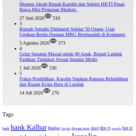
Momen Akrab Bupati Karolin dan Sekjen HKTI Pusat,
Bawa Misi Pertanian Modern
27 Juni 2026
510
3
Rumah Jurnalis Didatangi Sekitar 50 Orang, Usai
Ungkap Berita Dugaan MBG Bermasalah di Ketapang
5 Agustus 2026
373
4
Gelar Sunatan Massal untuk 90 Anak, Bupati Landak
Pastikan Tindakan Sesuai Standar Medis
1 Juli 2026
330
5
Fokus Pendidikan, Karolin Siapkan Ratusan Rehabilitasi
dan Ruang Kelas Baru di Landak
14 Juli 2026
276
Tags
bank Kalbar
dpr ri
hut ri
dprd
Bukber
dewan pers
bank
google
dayak