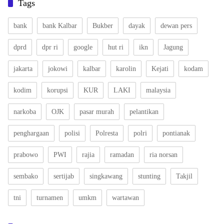
Tags
bank
bank Kalbar
Bukber
dayak
dewan pers
dprd
dpr ri
google
hut ri
ikn
Jagung
jakarta
jokowi
kalbar
karolin
Kejati
kodam
kodim
korupsi
KUR
LAKI
malaysia
narkoba
OJK
pasar murah
pelantikan
penghargaan
polisi
Polresta
polri
pontianak
prabowo
PWI
rajia
ramadan
ria norsan
sembako
sertijab
singkawang
stunting
Takjil
tni
turnamen
umkm
wartawan