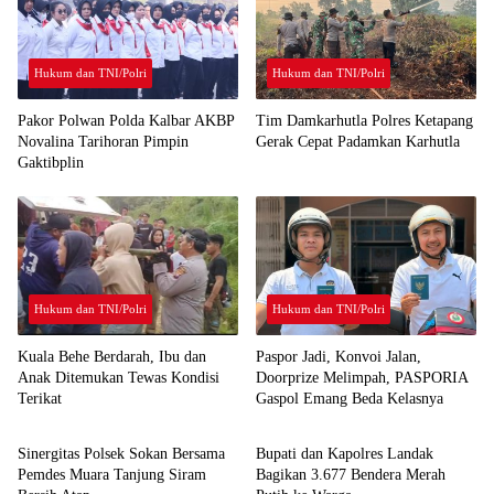
Hukum dan TNI/Polri
Hukum dan TNI/Polri
Pakor Polwan Polda Kalbar AKBP
Tim Damkarhutla Polres Ketapang
Novalina Tarihoran Pimpin
Gerak Cepat Padamkan Karhutla
Gaktibplin
Hukum dan TNI/Polri
Hukum dan TNI/Polri
Kuala Behe Berdarah, Ibu dan
Paspor Jadi, Konvoi Jalan,
Anak Ditemukan Tewas Kondisi
Doorprize Melimpah, PASPORIA
Terikat
Gaspol Emang Beda Kelasnya
Hukum dan TNI/Polri
Hukum dan TNI/Polri
Sinergitas Polsek Sokan Bersama
Bupati dan Kapolres Landak
Pemdes Muara Tanjung Siram
Bagikan 3.677 Bendera Merah